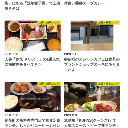
街」にある「浅草餃子屋」で上海
体良い薬膳スープカレー
焼きそば
上野・浅草エリア
上野・浅草エリア
2019.9.18
2018.3.1
入谷「割烹 さいとう」の1番人気
御徒町のオシャレカフェは家具の
の海鮮丼を食べてきた
ブランドショップの一角にありま
したよ
上野・浅草エリア
上野・浅草エリア
2016.8.16
2019.2.8
稲荷町の魚料理専門店で和食定食
浅草橋「KUHNS(クーンズ)」で
ランチ。しっかりコーヒーも付い
人気のローストビーフ丼ランチ！