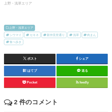
上野・浅草エリア
上野・浅草エリア
シウマイ
セキネ
新仲見世通り
浅草
肉まん
食べ歩き
ポスト
シェア
はてブ
送る
Pocket
feedly
2
件のコメント