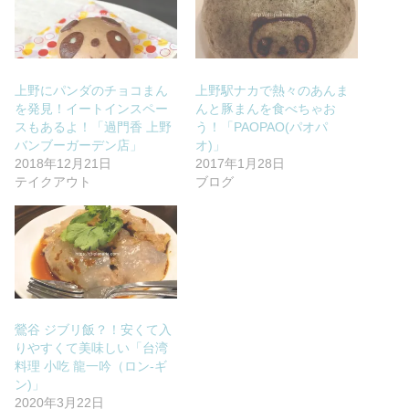
上野にパンダのチョコまん
上野駅ナカで熱々のあんま
を発見！イートインスペー
んと豚まんを食べちゃお
スもあるよ！「過門香 上野
う！「PAOPAO(パオパ
バンブーガーデン店」
オ)」
2018年12月21日
2017年1月28日
テイクアウト
ブログ
鶯谷 ジブリ飯？！安くて入
りやすくて美味しい「台湾
料理 小吃 龍一吟（ロン-ギ
ン)」
2020年3月22日