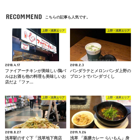
RECOMMEND
こちらの記事も人気です。
上野・浅草エリア
上野・浅草エリア
2018.4.17
2018.2.3
ファイアーチキンが美味しい鶏バ
パンダラテとメロンパンダ上野の
ルはお酒も他の料理も美味しいお
プロントでパンダづくし
店だよ「ファ…
上野・浅草エリア
上野・浅草エリア
2018.8.27
2019.9.26
浅草駅のすぐ下「浅草地下商店
浅草 「薬膳カレー らいもん」身