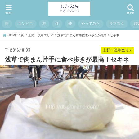
menu
search
街
コンビニ
衣
住
他
やってみた
サブスク
お
HOME
街
上野・浅草エリア
浅草で肉まん片手に食べ歩きが最高！セキネ
2016.10.03
上野・浅草エリア
浅草で肉まん片手に食べ歩きが最高！セキネ