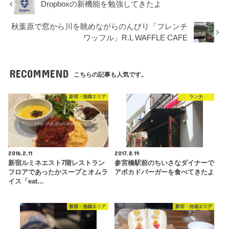
Dropboxの新機能を勉強してきたよ
秋葉原で窓から川を眺めながらのんびり「フレンチ
ワッフル」R.L WAFFLE CAFE
RECOMMEND
こちらの記事も人気です。
新宿・池袋エリア
ランチ
2016.2.11
2017.8.19
新宿ルミネエスト7階レストラン
参宮橋駅前のちいさなダイナーで
フロアであったかスープとオムラ
アボカドバーガーを食べてきたよ
イス「eat…
新宿・池袋エリア
新宿・池袋エリア