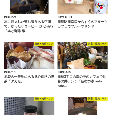
2018.2.9
2019.10.28
本に囲まれた落ち着きある空間
新宿駅新南口からすぐのフルーツ
で、ゆったりコーヒーはいかが？
カフェでフルーツサンド
「本と珈琲 梟…
新宿・池袋エリア
新宿・池袋エリア
2016.11.1
2020.3.23
池袋の一等地にある良心価格の喫
新宿3丁目の森の中のカフェで世
茶「タカセ」
界の丼ランチ「新宿の森 salo
cafe…
新宿・池袋エリア
新宿・池袋エリア