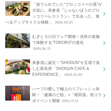
「捨てられていた“ブロッコリーの茎”が
主役に。表参道『じゃないほうのブロ
ッコリーレストラン』で出会った、食
べるアップサイクル体験」
2026.02.03
むぎとろの日フェア開催！浅草の老舗
で体験する“TORORO”の進化
2025.06.13
表参道に誕生！“SHOGUN”を五感で楽
しむ新名所「SHOGUN CAFE &
EXPERIENCE」
2025.04.22
ハーブの癒しで極上のリフレッシュ体
験！「健康のど飴」×「堀田湯」初コラ
ボイベント開催
2024.11.14