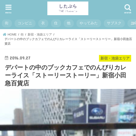
menu
search
街
コンビニ
衣
住
他
やってみた
サブスク
お
HOME
街
新宿・池袋エリア
デパートの中のブックカフェでのんびりカレーライス「ストーリーストーリー」新宿小田急百
貨店
2016.09.27
新宿・池袋エリア
デパートの中のブックカフェでのんびりカレ
ーライス「ストーリーストーリー」新宿小田
急百貨店