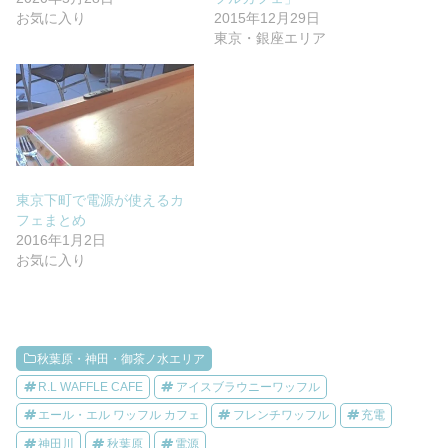
お気に入り
2015年12月29日
東京・銀座エリア
東京下町で電源が使えるカ
フェまとめ
2016年1月2日
お気に入り
秋葉原・神田・御茶ノ水エリア
R.L WAFFLE CAFE
アイスブラウニーワッフル
エール・エル ワッフル カフェ
フレンチワッフル
充電
神田川
秋葉原
電源