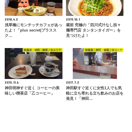
2018.4.2
2019.10.1
浅草橋にモンチッチカフェがあっ
蔵前 究極の「四川式汁なし担々
たよ！「plus secret(プラスス
麺専門店 タンタンタイガー」を
ク…
見つけたよ！
秋葉原・神田・御茶ノ水エリア
秋葉原・神田・御茶ノ水エリア
2015.11.6
2017.7.2
神田明神すぐ近く コーヒーの美
神田駅すぐ近くに女性1人でも気
味しい喫茶店「乙コーヒー」
軽に立ち寄れる立ち飲みのお店を
発見！「神田…