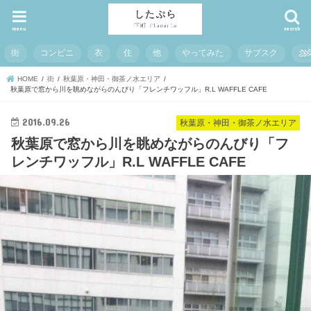
menu
search
街
コンビニ
衣
住
他
やってみた
サブスク
お
HOME
街
秋葉原・神田・御茶ノ水エリア
秋葉原で窓から川を眺めながらのんびり「フレンチワッフル」R.L WAFFLE CAFE
2016.09.26
秋葉原・神田・御茶ノ水エリア
秋葉原で窓から川を眺めながらのんびり「フ
レンチワッフル」R.L WAFFLE CAFE