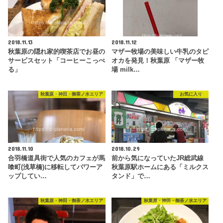
2018.11.13
2018.11.12
秋葉原の隠れ家的喫茶店でお昼の
マザー牧場の美味しい牛乳のタピ
サービスセット「コーヒーこっぺ
オカを発見！秋葉原 「マザー牧
る」
場 milk…
秋葉原・神田・御茶ノ水エリア
お気に入り
2018.11.10
2018.10.29
合羽橋道具街で人気のカフェが馬
前から気になっていたJR総武線
喰町(浅草橋)に移転してパワーア
秋葉原駅ホームにある「ミルクス
ップしてい…
タンド」で…
秋葉原・神田・御茶ノ水エリア
秋葉原・神田・御茶ノ水エリア