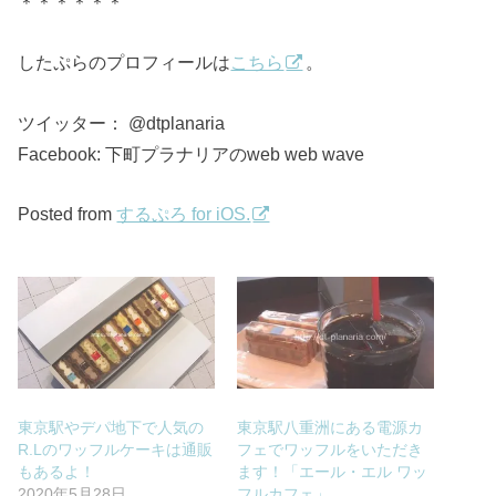
＊＊＊＊＊＊
したぷらのプロフィールは
こちら
。
ツイッター： @dtplanaria
Facebook: 下町プラナリアのweb web wave
Posted from
するぷろ for iOS.
東京駅やデパ地下で人気の
東京駅八重洲にある電源カ
R.Lのワッフルケーキは通販
フェでワッフルをいただき
もあるよ！
ます！「エール・エル ワッ
2020年5月28日
フルカフェ」