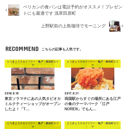
ペリカンの食パンは電話予約がオススメ！プレゼン
トにも最適です 浅草田原町
上野駅前の上島珈琲でモーニング
RECOMMEND
こちらの記事も人気です。
とうきょうスカイツリー・亀戸・錦糸町エリ
とうきょうスカイツリー・亀戸・錦糸町エリ
ア
ア
2018.8.10
2017.8.31
東京ソラマチにあの人気タピオカ
両国駅からすぐの場所にある江戸
ミルクティーショップがオープン
の食のテーマパーク「江戸
したよ！「T…
NOREN」でもん…
とうきょうスカイツリー・亀戸・錦糸町エリ
とうきょうスカイツリー・亀戸・錦糸町エリ
ア
ア