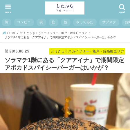
menu
search
街
コンビニ
衣
住
他
やってみた
サブスク
お
HOME
街
とうきょうスカイツリー・亀戸・錦糸町エリア
ソラマチ1階にある「クアアイナ」で期間限定アボカドスパイシーバーガーはいかが？
2016.08.25
とうきょうスカイツリー・亀戸・錦糸町エリア
ソラマチ1階にある「クアアイナ」で期間限定
アボカドスパイシーバーガーはいかが？