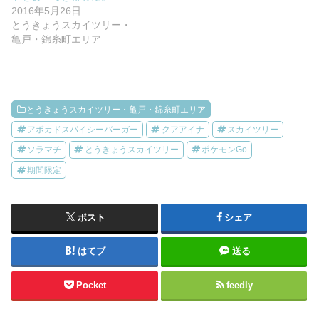
2016年5月26日
とうきょうスカイツリー・
亀戸・錦糸町エリア
とうきょうスカイツリー・亀戸・錦糸町エリア
アボカドスパイシーバーガー
クアアイナ
スカイツリー
ソラマチ
とうきょうスカイツリー
ポケモンGo
期間限定
ポスト
シェア
はてブ
送る
Pocket
feedly