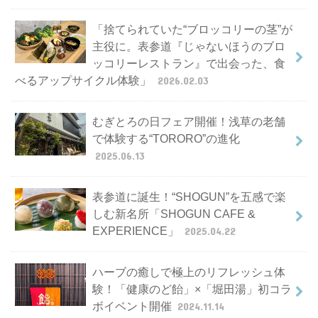
「捨てられていた“ブロッコリーの茎”が
主役に。表参道『じゃないほうのブロ
ッコリーレストラン』で出会った、食
べるアップサイクル体験」
2026.02.03
むぎとろの日フェア開催！浅草の老舗
で体験する“TORORO”の進化
2025.06.13
表参道に誕生！“SHOGUN”を五感で楽
しむ新名所「SHOGUN CAFE &
EXPERIENCE」
2025.04.22
ハーブの癒しで極上のリフレッシュ体
験！「健康のど飴」×「堀田湯」初コラ
ボイベント開催
2024.11.14