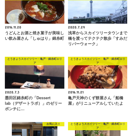
2016.11.20
2020.7.29
うどんとお酒と焼き菓子が美味し
浅草からスカイツリータウンまで
い飲み屋さん「しゅはり」錦糸町
橋を渡ってテクテク散歩「すみだ
リバーウォーク」
とうきょうスカイツリー・亀戸・錦糸町エリ
とうきょうスカイツリー・亀戸・錦糸町エリ
ア
ア
2020.7.3
2016.11.21
墨田区錦糸町の「Dessert
亀戸天神のくず餅屋さん「船橋
lab（デザートラボ）」のゼリー
屋」がリニューアルしていたよ
ポンチに…
お気に入り
とうきょうスカイツリー・亀戸・錦糸町エリ
ア