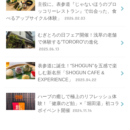
主役に。表参道『じゃないほうのブロ
ッコリーレストラン』で出会った、食
べるアップサイクル体験」
2026.02.03
むぎとろの日フェア開催！浅草の老舗
で体験する“TORORO”の進化
2025.06.13
表参道に誕生！“SHOGUN”を五感で楽
しむ新名所「SHOGUN CAFE &
EXPERIENCE」
2025.04.22
ハーブの癒しで極上のリフレッシュ体
験！「健康のど飴」×「堀田湯」初コラ
ボイベント開催
2024.11.14