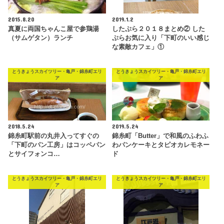
2015.8.20
2019.1.2
真夏に両国ちゃんこ屋で参鶏湯
したぷら２０１８まとめ② した
（サムゲタン）ランチ
ぷらお気に入り「下町のいい感じ
な素敵カフェ」①
とうきょうスカイツリー・亀戸・錦糸町エリ
とうきょうスカイツリー・亀戸・錦糸町エリ
ア
ア
2018.5.24
2019.5.24
錦糸町駅前の丸井入ってすぐの
錦糸町「Butter」で和風のふわふ
「下町のパン工房」はコッペパン
わパンケーキとタピオカレモネー
とサイフォンコ…
ド
とうきょうスカイツリー・亀戸・錦糸町エリ
とうきょうスカイツリー・亀戸・錦糸町エリ
ア
ア