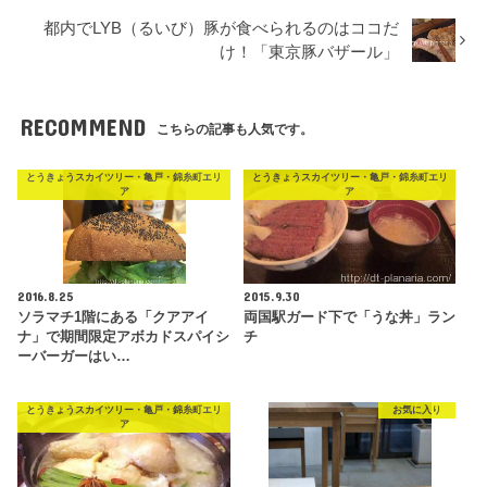
都内でLYB（るいび）豚が食べられるのはココだ
け！「東京豚バザール」
RECOMMEND
こちらの記事も人気です。
とうきょうスカイツリー・亀戸・錦糸町エリ
とうきょうスカイツリー・亀戸・錦糸町エリ
ア
ア
2016.8.25
2015.9.30
ソラマチ1階にある「クアアイ
両国駅ガード下で「うな丼」ラン
ナ」で期間限定アボカドスパイシ
チ
ーバーガーはい…
とうきょうスカイツリー・亀戸・錦糸町エリ
お気に入り
ア