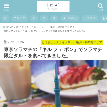
menu
search
街
コンビニ
衣
住
他
やってみた
サブスク
お
HOME
街
とうきょうスカイツリー・亀戸・錦糸町エリア
東京ソラマチの「キル フェ ボン」でソラマチ限定タルトを食べてきました。
2016.05.26
とうきょうスカイツリー・亀戸・錦糸町エリア
東京ソラマチの「キル フェ ボン」でソラマチ
限定タルトを食べてきました。