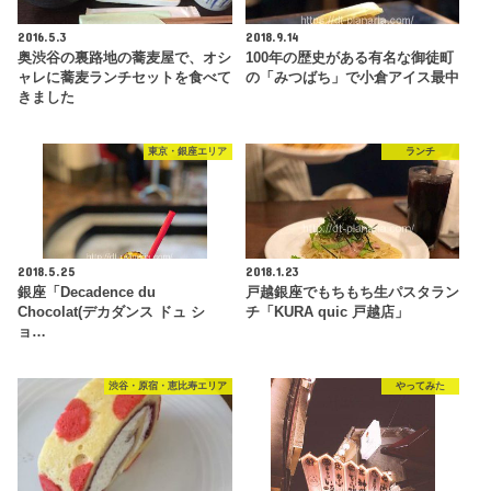
2016.5.3
2018.9.14
奥渋谷の裏路地の蕎麦屋で、オシ
100年の歴史がある有名な御徒町
ャレに蕎麦ランチセットを食べて
の「みつばち」で小倉アイス最中
きました
東京・銀座エリア
ランチ
2018.5.25
2018.1.23
銀座「Decadence du
戸越銀座でもちもち生パスタラン
Chocolat(デカダンス ドュ シ
チ「KURA quic 戸越店」
ョ…
渋谷・原宿・恵比寿エリア
やってみた