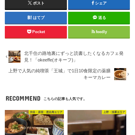
ポスト
シェア
はてブ
送る
Pocket
feedly
北千住の路地裏にずっと読書したくなるカフェ発
見！「okeeffe(オキーフ)」
上野で人気の純喫茶「王城」で1日10食限定の薬膳
キーマカレー
RECOMMEND
こちらの記事も人気です。
渋谷・原宿・恵比寿エリア
上野・浅草エリア