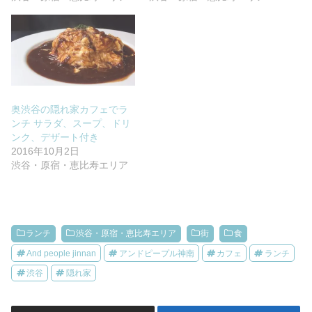
奥渋谷の隠れ家カフェでラ
ンチ サラダ、スープ、ドリ
ンク、デザート付き
2016年10月2日
渋谷・原宿・恵比寿エリア
ランチ
渋谷・原宿・恵比寿エリア
街
食
And people jinnan
アンドピープル神南
カフェ
ランチ
渋谷
隠れ家