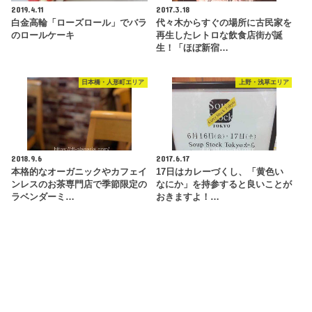
2019.4.11
2017.3.18
白金高輪「ローズロール」でバラ
代々木からすぐの場所に古民家を
のロールケーキ
再生したレトロな飲食店街が誕
生！「ほぼ新宿…
日本橋・人形町エリア
上野・浅草エリア
2018.9.6
2017.6.17
本格的なオーガニックやカフェイ
17日はカレーづくし、「黄色い
ンレスのお茶専門店で季節限定の
なにか」を持参すると良いことが
ラベンダーミ…
おきますよ！…