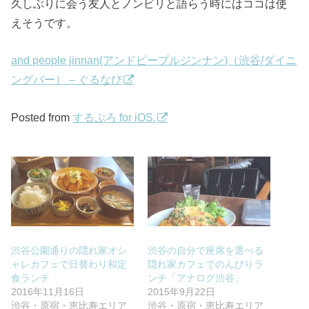
久しぶりに会う友人とノンビリと語らう時にはココは使
えそうです。
and people jinnan(アンドピープルジンナン)（渋谷/ダイニ
ングバー） – ぐるなび
Posted from
するぷろ for iOS.
渋谷公園通りの隠れ家オシ
渋谷の自分で座席を選べる
ャレカフェで日替わり和定
隠れ家カフェでのんびりラ
食ランチ
ンチ「アナログ渋谷」
2016年11月16日
2015年9月22日
渋谷・原宿・恵比寿エリア
渋谷・原宿・恵比寿エリア