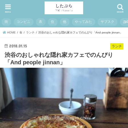
menu
search
街
コンビニ
衣
住
他
やってみた
サブスク
お
HOME
食
ランチ
渋谷のおしゃれな隠れ家カフェでのんびり「And people jinnan」
2018.01.15
ランチ
渋谷のおしゃれな隠れ家カフェでのんびり
「And people jinnan」