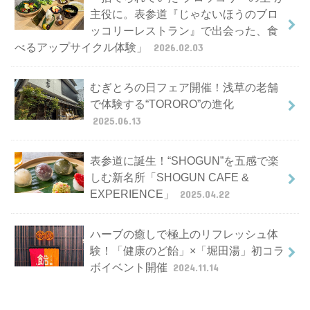
主役に。表参道『じゃないほうのブロ
ッコリーレストラン』で出会った、食
べるアップサイクル体験」
2026.02.03
むぎとろの日フェア開催！浅草の老舗
で体験する“TORORO”の進化
2025.06.13
表参道に誕生！“SHOGUN”を五感で楽
しむ新名所「SHOGUN CAFE &
EXPERIENCE」
2025.04.22
ハーブの癒しで極上のリフレッシュ体
験！「健康のど飴」×「堀田湯」初コラ
ボイベント開催
2024.11.14