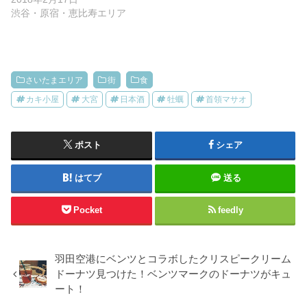
渋谷・原宿・恵比寿エリア
さいたまエリア
街
食
カキ小屋
大宮
日本酒
牡蠣
首領マサオ
ポスト
シェア
はてブ
送る
Pocket
feedly
羽田空港にベンツとコラボしたクリスピークリーム
ドーナツ見つけた！ベンツマークのドーナツがキュ
ート！