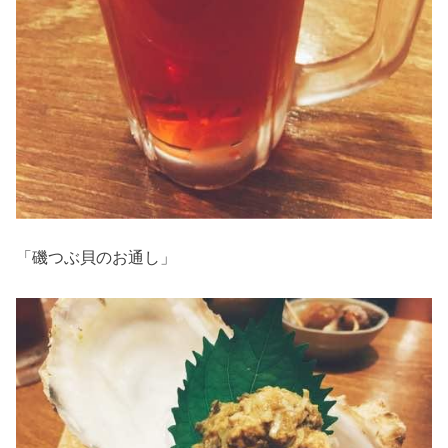
「磯つぶ貝のお通し」