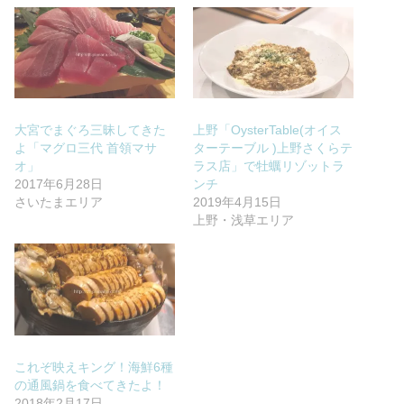
大宮でまぐろ三昧してきた
上野「OysterTable(オイス
よ「マグロ三代 首領マサ
ターテーブル )上野さくらテ
オ」
ラス店」で牡蠣リゾットラ
2017年6月28日
ンチ
さいたまエリア
2019年4月15日
上野・浅草エリア
これぞ映えキング！海鮮6種
の通風鍋を食べてきたよ！
2018年2月17日