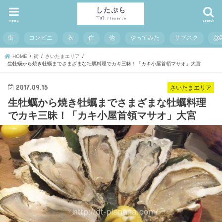
menu
search
街
コンビニ
衣
住
他
やってみた
サブスク
お
HOME
街
さいたまエリア
生牡蠣から焼き牡蠣までさまざまな牡蠣料理でカキ三昧！「カキ小屋首領マサオ」大宮
2017.09.15
さいたまエリア
生牡蠣から焼き牡蠣までさまざまな牡蠣料理
でカキ三昧！「カキ小屋首領マサオ」大宮