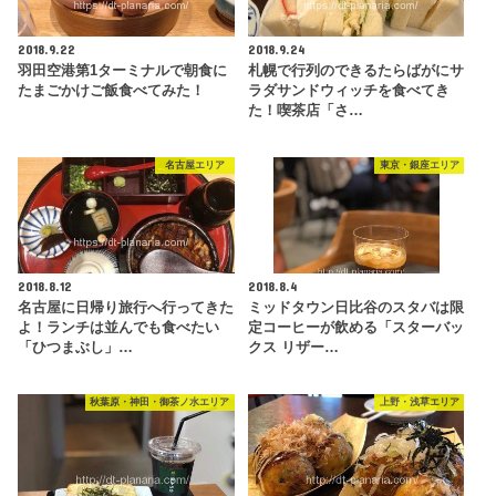
2018.9.22
2018.9.24
羽田空港第1ターミナルで朝食に
札幌で行列のできるたらばがにサ
たまごかけご飯食べてみた！
ラダサンドウィッチを食べてき
た！喫茶店「さ…
名古屋エリア
東京・銀座エリア
2018.8.12
2018.8.4
名古屋に日帰り旅行へ行ってきた
ミッドタウン日比谷のスタバは限
よ！ランチは並んでも食べたい
定コーヒーが飲める「スターバッ
「ひつまぶし」…
クス リザー…
秋葉原・神田・御茶ノ水エリア
上野・浅草エリア