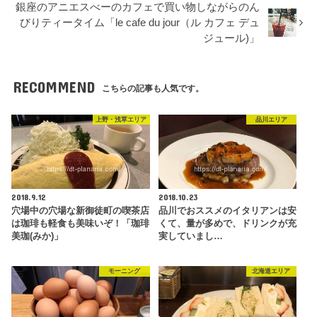
銀座のアニエスべーのカフェで買い物しながらのん
びりティータイム「le cafe du jour（ル カフェ デュ
ジュール)」
RECOMMEND
こちらの記事も人気です。
上野・浅草エリア
品川エリア
2018.9.12
2018.10.23
穴場中の穴場な新御徒町の喫茶店
品川でおススメのイタリアンは安
は珈琲も軽食も美味いぞ！「珈琲
くて、量が多めで、ドリンクが充
美珈(みか)」
実していまし…
モーニング
北海道エリア