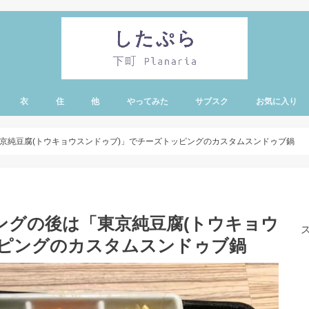
衣
住
他
やってみた
サブスク
お気に入り
・蔵前エリア
有エリア
リー・亀戸・錦糸
エリア
ア
ノ水エリア
ア
エリア
ド・シーエリア
京純豆腐(トウキョウスンドゥブ)」でチーズトッピングのカスタムスンドゥブ鍋
ングの後は「東京純豆腐(トウキョウ
ッピングのカスタムスンドゥブ鍋