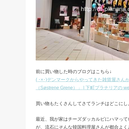
前に買い物した時のブログはこちら↓
( ･×･)デンマークからやってきた雑貨屋さ
（Søstrene Grene）」 | 下町プラナリアの
買い物もたくさんしてさてランチはどこにし
最近、我が家はチーズダッカルビにハマって
が、流石にそんな韓国料理屋さんが都合よく