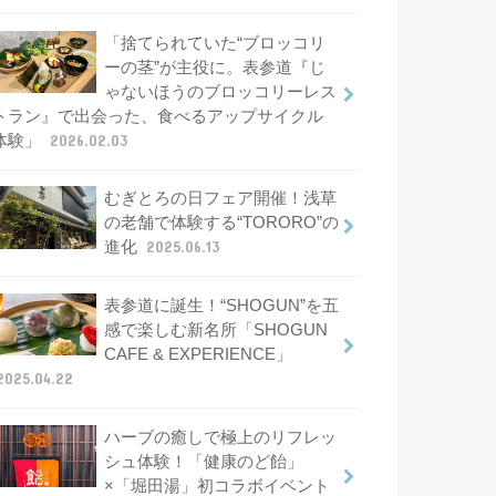
「捨てられていた“ブロッコリ
ーの茎”が主役に。表参道『じ
ゃないほうのブロッコリーレス
トラン』で出会った、食べるアップサイクル
体験」
2026.02.03
むぎとろの日フェア開催！浅草
の老舗で体験する“TORORO”の
進化
2025.06.13
表参道に誕生！“SHOGUN”を五
感で楽しむ新名所「SHOGUN
CAFE & EXPERIENCE」
2025.04.22
ハーブの癒しで極上のリフレッ
シュ体験！「健康のど飴」
×「堀田湯」初コラボイベント