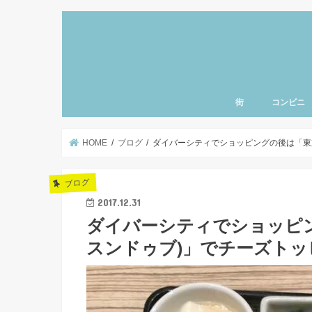
街
コンビニ
上野・浅草・御徒町
三ノ輪・入谷エリア
北千住・南千住・亀
とうきょうスカイツ
小岩・新小岩エリア
東京・銀座エリア
清澄白河・門前仲町
神楽坂・飯田橋エリ
秋葉原・神田・御茶
日本橋・人形町エリ
豊洲・お台場エリア
赤坂・六本木エリア
渋谷・原宿・恵比寿
新宿・池袋エリア
東京ディズニーラン
羽田空港エリア
千葉県エリア
神奈川県エリア
北海道エリア
名古屋エリア
東北エリア
ハワイ
北関東エリア
さいたまエリア
東京西部エリア
品川エリア
赤羽エリア
北陸エリア
千葉県エリア
町・両国エリア
HOME
ブログ
ダイバーシティでショッピングの後は「東
ブログ
2017.12.31
ダイバーシティでショッピ
スンドゥブ)」でチーズト