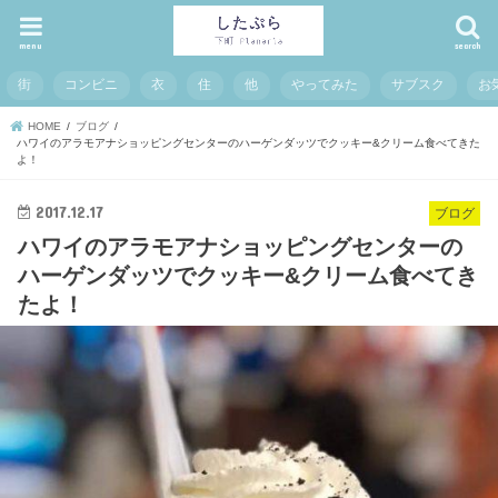
menu
search
街
コンビニ
衣
住
他
やってみた
サブスク
お
HOME
ブログ
ハワイのアラモアナショッピングセンターのハーゲンダッツでクッキー&クリーム食べてきた
よ！
2017.12.17
ブログ
ハワイのアラモアナショッピングセンターの
ハーゲンダッツでクッキー&クリーム食べてき
たよ！