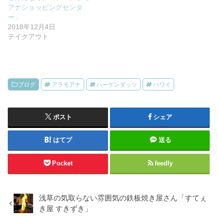
アナショッピングセンタ
ー」
2018年12月4日
テイクアウト
ブログ
アラモアナ
ハーゲンダッツ
ハワイ
ポスト
シェア
はてブ
送る
Pocket
feedly
浅草の気取らない雰囲気の鉄板焼き屋さん「すてぇ
き屋 すきずき」