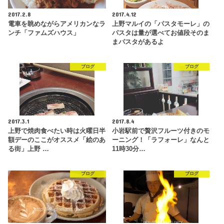
2017.2.8
2017.4.12
電車を眺めながらアメリカンなラ
上野マルイの「パスタモーレ」の
ンチ「ファムズハウス」
パスタは量が選べてお値段そのま
まパスタがあるよ
ブログ
ブログ
2017.3.1
2017.8.4
上野で焼肉食べたい時は火曜日半
小岩駅前で贅沢フルーツ付きのモ
額デーのここがオススメ「絵のあ
ーニング！「ラフォーレ」なんと
る街」上野 …
11時30分…
ブログ
ブログ