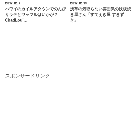
2017.12.7
2017.12.19
ハワイのカイルアタウンでのんび
浅草の気取らない雰囲気の鉄板焼
りラテとワッフルはいかが？
き屋さん「すてぇき屋 すきず
ChadLou'…
き」
スポンサードリンク