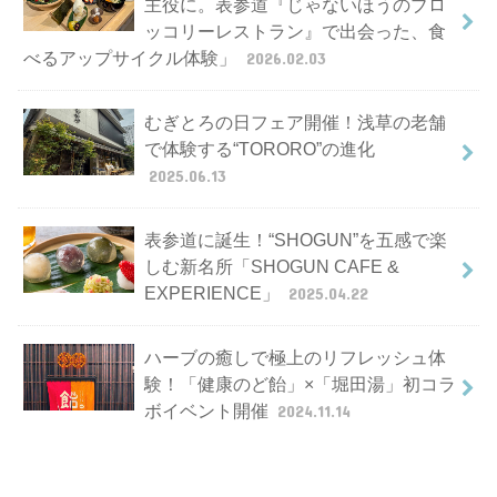
主役に。表参道『じゃないほうのブロ
ッコリーレストラン』で出会った、食
べるアップサイクル体験」
2026.02.03
むぎとろの日フェア開催！浅草の老舗
で体験する“TORORO”の進化
2025.06.13
表参道に誕生！“SHOGUN”を五感で楽
しむ新名所「SHOGUN CAFE &
EXPERIENCE」
2025.04.22
ハーブの癒しで極上のリフレッシュ体
験！「健康のど飴」×「堀田湯」初コラ
ボイベント開催
2024.11.14