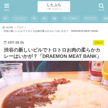
menu
search
街
コンビニ
衣
住
他
やってみた
サブスク
お
HOME
ブログ
渋谷の新しいビルでトロトロお肉の柔らかカレーはいかが？「DRAEMON MEAT BANK」
2017.08.06
ブログ
渋谷の新しいビルでトロトロお肉の柔らかカ
レーはいかが？「DRAEMON MEAT BANK」