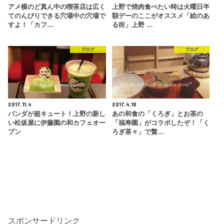
アメ横のど真ん中の喫茶店は広く
上野で焼肉食べたい時は火曜日半
てのんびりできる穴場中の穴場で
額デーのここがオススメ「絵のあ
すよ！「カフ…
る街」上野 …
ブログ
ブログ
2017.11.4
2017.4.18
パンダが超キュート！上野の新し
あの和食の「くろぎ」とお茶の
い松坂屋に伊藤園の和カフェオー
「福寿園」がコラボしたぞ！「く
プン
ろぎ茶々」で贅…
スポンサードリンク