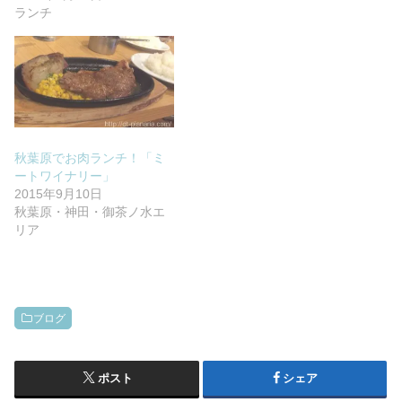
ランチ
秋葉原でお肉ランチ！「ミ
ートワイナリー」
2015年9月10日
秋葉原・神田・御茶ノ水エ
リア
ブログ
ポスト
シェア