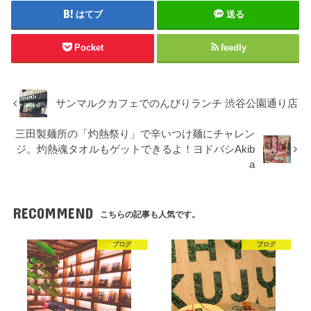
はてブ
送る
Pocket
feedly
サンマルクカフェでのんびりランチ 渋谷公園通り店
三田製麺所の「灼熱祭り」で辛いつけ麺にチャレン
ジ。灼熱魂タオルもゲットできるよ！ヨドバシAkib
a
RECOMMEND
こちらの記事も人気です。
ブログ
ブログ