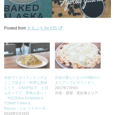
Posted from
するぷろ for iOS.
渋谷でイタリアンランチは
渋谷の新しいビルの9階のイ
ここで決まり！料理も美味
タリアンでピザランチ！
しくて、1000円以下、土日
2017年7月9日
もやってて、景色も良い！
渋谷・原宿・恵比寿エリア
「PIZZERIA ROMANA e
TORATTORIA IL
Ritrovo（イル リトローボ」
2018年5月28日