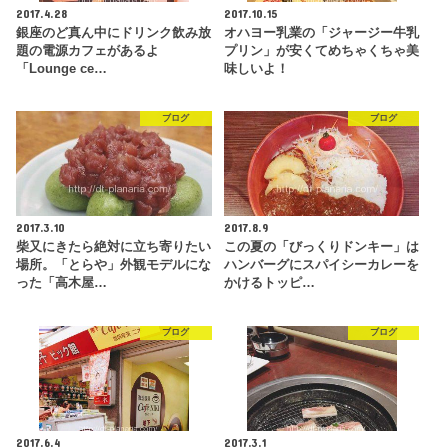
2017.4.28
2017.10.15
銀座のど真ん中にドリンク飲み放
オハヨー乳業の「ジャージー牛乳
題の電源カフェがあるよ
プリン」が安くてめちゃくちゃ美
「Lounge ce…
味しいよ！
ブログ
ブログ
2017.3.10
2017.8.9
柴又にきたら絶対に立ち寄りたい
この夏の「びっくりドンキー」は
場所。「とらや」外観モデルにな
ハンバーグにスパイシーカレーを
った「高木屋…
かけるトッピ…
ブログ
ブログ
2017.6.4
2017.3.1