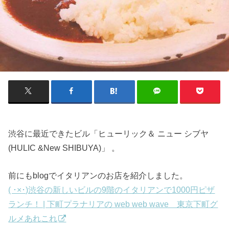
渋谷に最近できたビル「ヒューリック＆ ニュー シブヤ
(HULIC &New SHIBUYA)」 。
前にもblogでイタリアンのお店を紹介しました。
( ･×･)渋谷の新しいビルの9階のイタリアンで1000円ピザ
ランチ！ | 下町プラナリアの web web wave 東京下町グ
ルメあれこれ