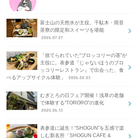
富士山の天然水が主役。千駄木・雨音
茶寮の限定和スイーツを堪能
2026.07.27
「捨てられていた“ブロッコリーの茎”が
主役に。表参道『じゃないほうのブロ
ッコリーレストラン』で出会った、食
べるアップサイクル体験」
2026.02.03
むぎとろの日フェア開催！浅草の老舗
で体験する“TORORO”の進化
2025.06.13
表参道に誕生！“SHOGUN”を五感で楽
しむ新名所「SHOGUN CAFE &