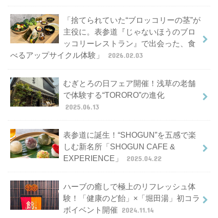
「捨てられていた“ブロッコリーの茎”が
主役に。表参道『じゃないほうのブロ
ッコリーレストラン』で出会った、食
べるアップサイクル体験」
2026.02.03
むぎとろの日フェア開催！浅草の老舗
で体験する“TORORO”の進化
2025.06.13
表参道に誕生！“SHOGUN”を五感で楽
しむ新名所「SHOGUN CAFE &
EXPERIENCE」
2025.04.22
ハーブの癒しで極上のリフレッシュ体
験！「健康のど飴」×「堀田湯」初コラ
ボイベント開催
2024.11.14