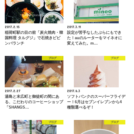
2017.2.15
2017.3.11
稲荷町駅の目の前「炭火焼肉・韓
設定が苦手なしたぷらにもでき
国料理 タルグジ」で石焼きビビ
た！auのルーターをマイネオに
ンバランチ
変えてみた。m…
ブログ
ブログ
2017.2.27
2017.6.3
湯島と末広町と御徒町の間にあ
ソフトバンクのスーパーフライデ
る、こだわりのコーヒーショップ
ー！6月はセブンイレブンから4
「SHANGS…
種類選べるぞ！
ブログ
ブログ