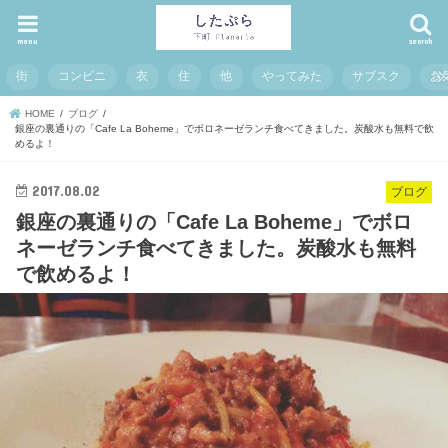
menu
search
街
コンビニ
衣
住
他
やってみた
サブスク
お
HOME
ブログ
銀座の裏通りの「Cafe La Boheme」でボロネーゼランチ食べてきました。炭酸水も無料で飲
めるよ！
2017.08.02
ブログ
銀座の裏通りの「Cafe La Boheme」でボロ
ネーゼランチ食べてきました。炭酸水も無料
で飲めるよ！