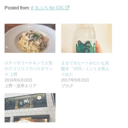
Posted from
するぷろ for iOS.
ロティサリーチキンで人気
まるでモヒートみたいな炭
のラココリコでパスタラン
酸水「VOX」ミントを飲ん
チ 上野
でみた
2016年6月20日
2017年9月23日
上野・浅草エリア
ブログ