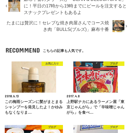
に！平日の17時から19時までにビールを注文すると
スナックプレゼントもあるよ
たまには贅沢に！セレブな焼き肉屋さんでコース焼
き肉「BULLS(ブルズ)」麻布十番
RECOMMEND
こちらの記事も人気です。
お気に入り
ブログ
2018.6.13
2017.4.8
この梅雨シーズンに髪がまとまる
上野駅ナカにあるラーメン屋「東
シャンプーを発見したよ！かゆみ
京じゃんがら」で「辛味噌じゃん
もなくなりま…
がら」を食べ…
ブログ
ブログ