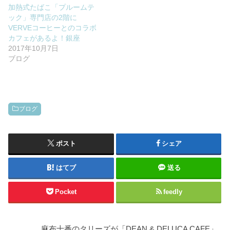
加熱式たばこ「プルームテ
ック」専門店の2階に
VERVEコーヒーとのコラボ
カフェがあるよ！銀座
2017年10月7日
ブログ
ブログ
ポスト
シェア
はてブ
送る
Pocket
feedly
麻布十番のタリーズが「DEAN & DELUCA CAFE」