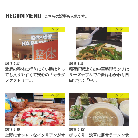
RECOMMEND
こちらの記事も人気です。
ブログ
ブログ
2017.5.21
2017.2.2
近所の整体に行きにくい時はとっ
稲荷町駅近くの中華料理ランチは
ても入りやすくて安心の「カラダ
リーズナブルでご飯はおかわり自
ファクトリー…
由ですよ「中…
ブログ
ブログ
2017.8.10
2017.3.27
上野にオシャレなイタリアンがオ
びっくり！浅草に豚骨ラーメン食