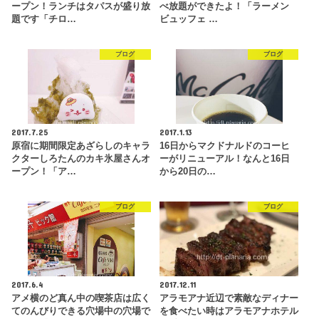
ープン！ランチはタパスが盛り放
べ放題ができたよ！「ラーメン
題です「チロ…
ビュッフェ …
ブログ
ブログ
2017.7.25
2017.1.13
原宿に期間限定あざらしのキャラ
16日からマクドナルドのコーヒ
クターしろたんのカキ氷屋さんオ
ーがリニューアル！なんと16日
ープン！「ア…
から20日の…
ブログ
ブログ
2017.6.4
2017.12.11
アメ横のど真ん中の喫茶店は広く
アラモアナ近辺で素敵なディナー
てのんびりできる穴場中の穴場で
を食べたい時はアラモアナホテル