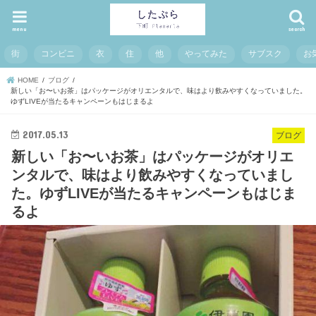
menu
search
街
コンビニ
衣
住
他
やってみた
サブスク
お
HOME
ブログ
新しい「お〜いお茶」はパッケージがオリエンタルで、味はより飲みやすくなっていました。
ゆずLIVEが当たるキャンペーンもはじまるよ
2017.05.13
ブログ
新しい「お〜いお茶」はパッケージがオリエ
ンタルで、味はより飲みやすくなっていまし
た。ゆずLIVEが当たるキャンペーンもはじま
るよ