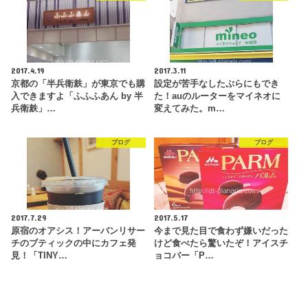
2017.4.19
2017.3.11
京都の「半兵衛麸」が東京でも購
設定が苦手なしたぷらにもでき
入できますよ「ふふふあん by 半
た！auのルーターをマイネオに
兵衛麸」…
変えてみた。m…
ブログ
ブログ
2017.7.29
2017.5.17
原宿のオアシス！アーバンリサー
今まで見た目で食わず嫌いだった
チのブティックの中にカフェ発
けど食べたら驚いたぞ！アイスチ
見！「TINY…
ョコバー「P…