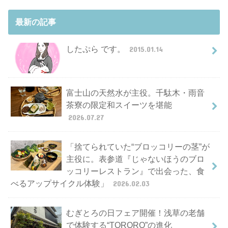
最新の記事
したぷら です。
2015.01.14
富士山の天然水が主役。千駄木・雨音
茶寮の限定和スイーツを堪能
2026.07.27
「捨てられていた“ブロッコリーの茎”が
主役に。表参道『じゃないほうのブロ
ッコリーレストラン』で出会った、食
べるアップサイクル体験」
2026.02.03
むぎとろの日フェア開催！浅草の老舗
で体験する“TORORO”の進化