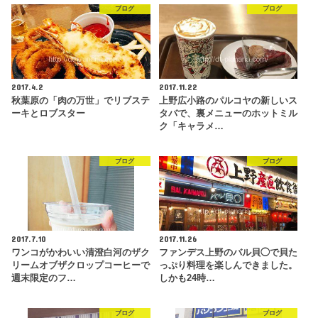
ブログ
ブログ
2017.4.2
2017.11.22
秋葉原の「肉の万世」でリブステ
上野広小路のパルコヤの新しいス
ーキとロブスター
タバで、裏メニューのホットミル
ク「キャラメ…
ブログ
ブログ
2017.7.10
2017.11.26
ワンコがかわいい清澄白河のザク
ファンデス上野のバル貝◯で貝た
リームオブザクロップコーヒーで
っぷり料理を楽しんできました。
週末限定のフ…
しかも24時…
ブログ
ブログ