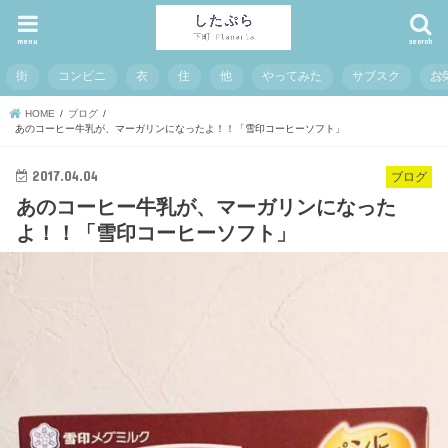
menu
search
街
コンビニ
衣
住
他
やってみた
サブスク
お
HOME
ブログ
あのコーヒー牛乳が、マーガリンになったよ！！「雪印コーヒーソフト」
2017.04.04
ブログ
あのコーヒー牛乳が、マーガリンになった
よ！！「雪印コーヒーソフト」