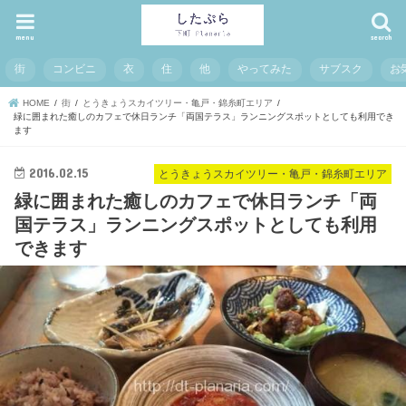
menu
search
街
コンビニ
衣
住
他
やってみた
サブスク
お
HOME
街
とうきょうスカイツリー・亀戸・錦糸町エリア
緑に囲まれた癒しのカフェで休日ランチ「両国テラス」ランニングスポットとしても利用でき
ます
2016.02.15
とうきょうスカイツリー・亀戸・錦糸町エリア
緑に囲まれた癒しのカフェで休日ランチ「両
国テラス」ランニングスポットとしても利用
できます