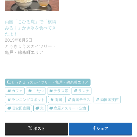
両国「こひる庵」で「横綱
みるく」かき氷を食べてき
たよ！
2019年8月5日
とうきょうスカイツリー・
亀戸・錦糸町エリア
とうきょうスカイツリー・亀戸・錦糸町エリア
カフェ
こたつ
テラス席
ランチ
ランニングスポット
両国
両国テラス
両国国技館
旧安田庭園
犬
鹿屋アスリート定食
ポスト
シェア