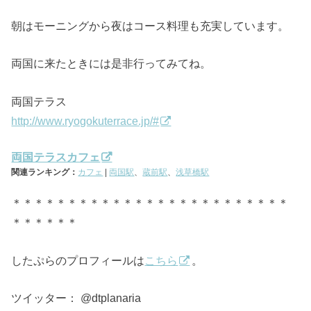
朝はモーニングから夜はコース料理も充実しています。
両国に来たときには是非行ってみてね。
両国テラス
http://www.ryogokuterrace.jp/#
両国テラスカフェ
関連ランキング：
カフェ
|
両国駅
、
蔵前駅
、
浅草橋駅
＊＊＊＊＊＊＊＊＊＊＊＊＊＊＊＊＊＊＊＊＊＊＊＊＊
＊＊＊＊＊＊
したぷらのプロフィールは
こちら
。
ツイッター： @dtplanaria