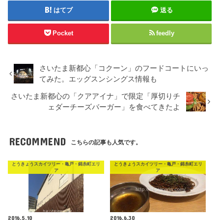
はてブ
送る
Pocket
feedly
さいたま新都心「コクーン」のフードコートにいっ
てみた。エッグスンシングス情報も
さいたま新都心の「クアアイナ」で限定「厚切りチ
ェダーチーズバーガー」を食べてきたよ
RECOMMEND
こちらの記事も人気です。
とうきょうスカイツリー・亀戸・錦糸町エリ
とうきょうスカイツリー・亀戸・錦糸町エリ
ア
ア
2016.5.10
2016.6.30