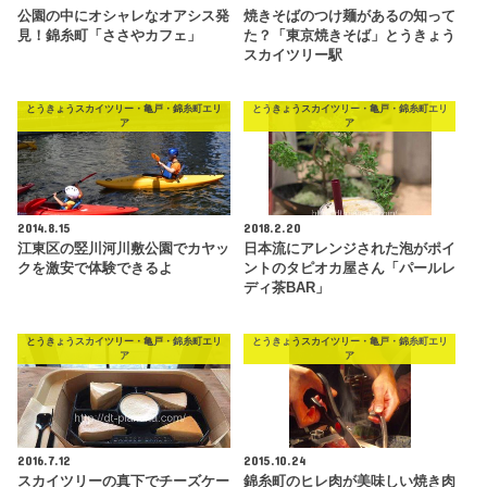
公園の中にオシャレなオアシス発
焼きそばのつけ麺があるの知って
見！錦糸町「ささやカフェ」
た？「東京焼きそば」とうきょう
スカイツリー駅
とうきょうスカイツリー・亀戸・錦糸町エリ
とうきょうスカイツリー・亀戸・錦糸町エリ
ア
ア
2014.8.15
2018.2.20
江東区の竪川河川敷公園でカヤッ
日本流にアレンジされた泡がポイ
クを激安で体験できるよ
ントのタピオカ屋さん「パールレ
ディ茶BAR」
とうきょうスカイツリー・亀戸・錦糸町エリ
とうきょうスカイツリー・亀戸・錦糸町エリ
ア
ア
2016.7.12
2015.10.24
スカイツリーの真下でチーズケー
錦糸町のヒレ肉が美味しい焼き肉