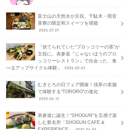
富士山の天然水が主役。千駄木・雨音
茶寮の限定和スイーツを堪能
2026.07.27
「捨てられていた“ブロッコリーの茎”が
主役に。表参道『じゃないほうのブロ
ッコリーレストラン』で出会った、食
べるアップサイクル体験」
2026.02.03
むぎとろの日フェア開催！浅草の老舗
で体験する“TORORO”の進化
2025.06.13
表参道に誕生！“SHOGUN”を五感で楽
しむ新名所「SHOGUN CAFE &
EXPERIENCE」
2025.04.22