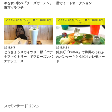
キを食べ比べ「チーズガーデン」
屋でミートオークション
東京ソラマチ
とうきょうスカイツリー・亀戸・錦糸町エリ
とうきょうスカイツリー・亀戸・錦糸町エリ
ア
ア
2019.8.3
2019.5.24
とうきょうスカイツリー駅「バナ
錦糸町「Butter」で和風のふわふ
ナファクトリー」でフローズンバ
わパンケーキとタピオカレモネー
ナナジュース
ド
スポンサードリンク