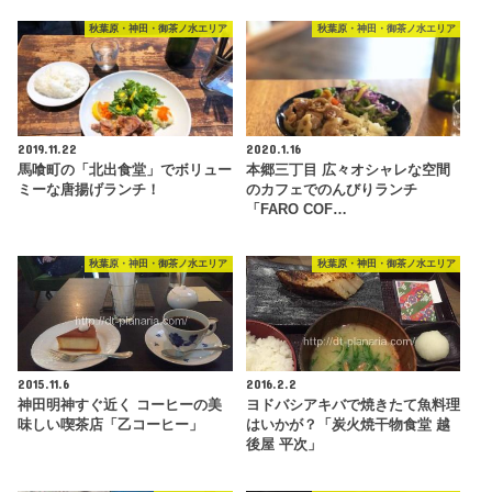
秋葉原・神田・御茶ノ水エリア
秋葉原・神田・御茶ノ水エリア
2019.11.22
2020.1.16
馬喰町の「北出食堂」でボリュー
本郷三丁目 広々オシャレな空間
ミーな唐揚げランチ！
のカフェでのんびりランチ
「FARO COF…
秋葉原・神田・御茶ノ水エリア
秋葉原・神田・御茶ノ水エリア
2015.11.6
2016.2.2
神田明神すぐ近く コーヒーの美
ヨドバシアキバで焼きたて魚料理
味しい喫茶店「乙コーヒー」
はいかが？「炭火焼干物食堂 越
後屋 平次」