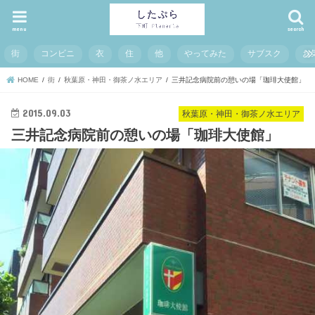
menu
search
街
コンビニ
衣
住
他
やってみた
サブスク
お
HOME
街
秋葉原・神田・御茶ノ水エリア
三井記念病院前の憩いの場「珈琲大使館」
2015.09.03
秋葉原・神田・御茶ノ水エリア
三井記念病院前の憩いの場「珈琲大使館」