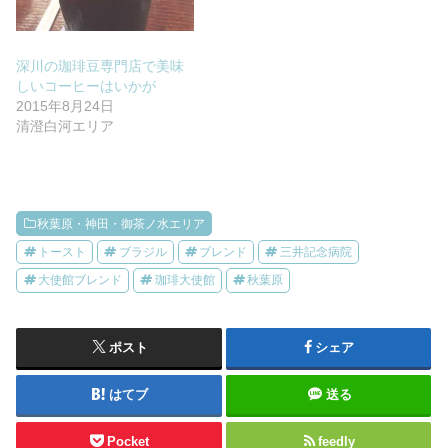
深川の珈琲豆専門店で美味
しいコーヒーはいかが
2015年8月24日
清澄白河エリア
秋葉原・神田・御茶ノ水エリア
トースト
ブラジル
ブレンド
三井記念病院
大使館ブレンド
珈琲大使館
秋葉原
ポスト
シェア
はてブ
送る
Pocket
feedly