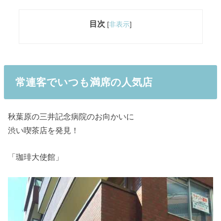
目次
[
非表示
]
常連客でいつも満席の人気店
秋葉原の三井記念病院のお向かいに
渋い喫茶店を発見！
「珈琲大使館」