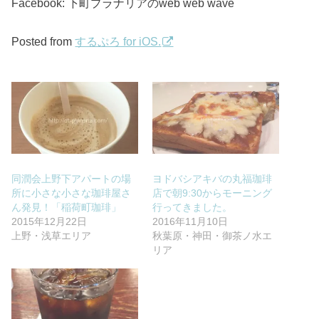
Facebook: 下町プラナリアのweb web wave
Posted from
するぷろ for iOS.
同潤会上野下アパートの場
ヨドバシアキバの丸福珈琲
所に小さな小さな珈琲屋さ
店で朝9:30からモーニング
ん発見！「稲荷町珈琲」
行ってきました。
2015年12月22日
2016年11月10日
上野・浅草エリア
秋葉原・神田・御茶ノ水エ
リア