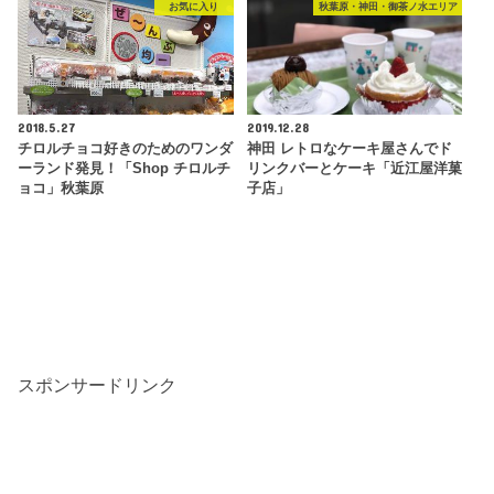
お気に入り
秋葉原・神田・御茶ノ水エリア
2018.5.27
2019.12.28
チロルチョコ好きのためのワンダ
神田 レトロなケーキ屋さんでド
ーランド発見！「Shop チロルチ
リンクバーとケーキ「近江屋洋菓
ョコ」秋葉原
子店」
スポンサードリンク