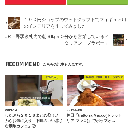
１００円ショップのウッドクラフトでフィギュア用
のインテリアを作ってみました
JR上野駅改札内で朝６時５０分から営業しているイ
タリアン「ブラボー」
RECOMMEND
こちらの記事も人気です。
お気に入り
秋葉原・神田・御茶ノ水エリア
2019.1.3
2019.5.20
したぷら２０１８まとめ③ した
神田「trattoria Macco(トラット
ぷらお気に入り「下町のいい感じ
リア マッコ)」でポップオ…
な素敵カフェ」②