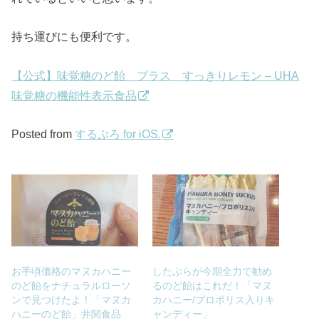
持ち運びにも便利です。
【公式】味覚糖のど飴 プラス すっきりレモン – UHA
味覚糖の機能性表示食品
Posted from
するぷろ for iOS.
お手頃価格のマヌカハニー
したぷらが今期全力で勧め
のど飴をナチュラルローソ
るのど飴はこれだ！「マヌ
ンで見つけたよ！「マヌカ
カハニー/プロポリス入りキ
ハニーのど飴」井関食品
ャンディー」