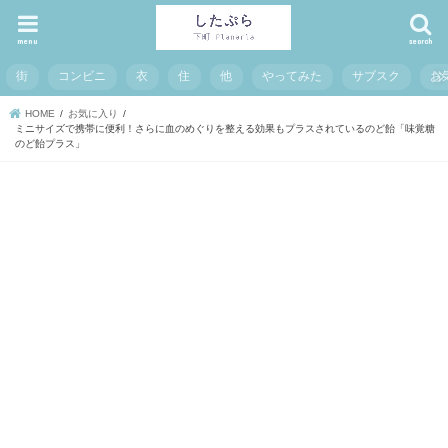
menu
search
街
コンビニ
衣
住
他
やってみた
サブスク
お
HOME
お気に入り
ミニサイズで携帯に便利！さらに血のめぐりを整える効果もプラスされているのど飴「味覚糖
のど飴プラス」