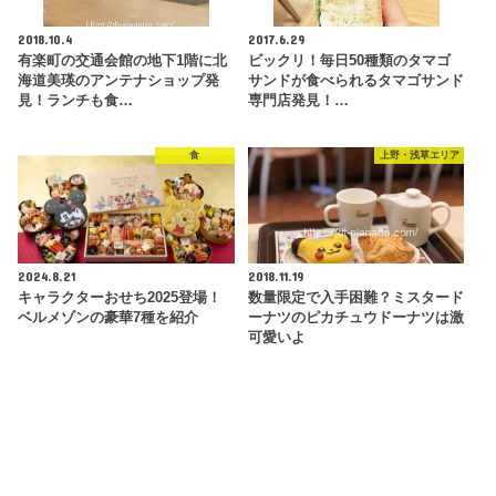
2018.10.4
2017.6.29
有楽町の交通会館の地下1階に北
ビックリ！毎日50種類のタマゴ
海道美瑛のアンテナショップ発
サンドが食べられるタマゴサンド
見！ランチも食…
専門店発見！…
食
上野・浅草エリア
2024.8.21
2018.11.19
キャラクターおせち2025登場！
数量限定で入手困難？ミスタード
ベルメゾンの豪華7種を紹介
ーナツのピカチュウドーナツは激
可愛いよ