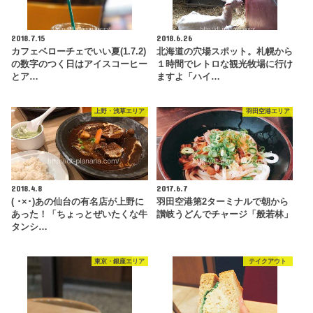
2018.7.15
2018.6.26
カフェベローチェでいい夏(1.7.2)
北海道の穴場スポット。札幌から
の数字のつく日はアイスコーヒー
１時間でレトロな観光牧場に行け
とア…
ますよ「ハイ…
上野・浅草エリア
羽田空港エリア
2018.4.8
2017.6.7
( ･×･)あの仙台の有名店が上野に
羽田空港第2ターミナルで朝から
あった！「ちょっとぜいたくな牛
讃岐うどんでチャージ「般若林」
タンシ…
東京・銀座エリア
テイクアウト