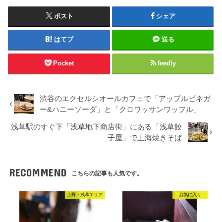
ポスト
シェア
はてブ
送る
Pocket
feedly
渋谷のエクセルシオールカフェで「アップルビネガ
ー&ハニーソーダ」と「クロワッサンワッフル」
浅草駅のすぐ下「浅草地下商店街」にある「浅草餃
子屋」で上海焼きそば
RECOMMEND
こちらの記事も人気です。
上野・浅草エリア
お気に入り