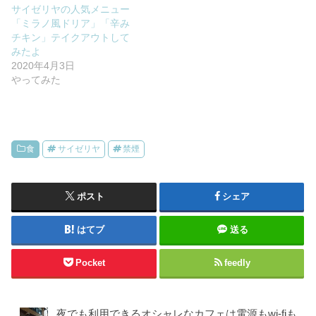
サイゼリヤの人気メニュー
「ミラノ風ドリア」「辛み
チキン」テイクアウトして
みたよ
2020年4月3日
やってみた
食
サイゼリヤ
禁煙
ポスト
シェア
はてブ
送る
Pocket
feedly
夜でも利用できるオシャレなカフェは電源もwi-fiも