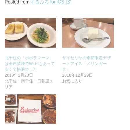
Posted from
するぷろ for iOS.
北千住の「ポポラマーマ」
サイゼリヤの季節限定デザ
は全席禁煙でWi-Fiもあって
ートアイス「メリンガー
安くて快適でした
タ」
2019年1月20日
2018年12月29日
北千住・南千住・日暮里エ
お気に入り
リア