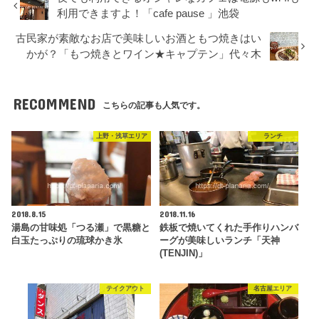
利用できますよ！「cafe pause 」池袋
古民家が素敵なお店で美味しいお酒ともつ焼きはい
かが？「もつ焼きとワイン★キャプテン」代々木
RECOMMEND
こちらの記事も人気です。
上野・浅草エリア
ランチ
2018.8.15
2018.11.16
湯島の甘味処「つる瀬」で黒糖と
鉄板で焼いてくれた手作りハンバ
白玉たっぷりの琉球かき氷
ーグが美味しいランチ「天神
(TENJIN)」
テイクアウト
名古屋エリア