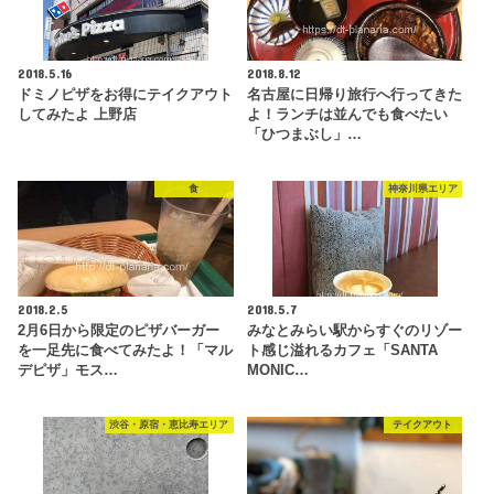
2018.5.16
2018.8.12
ドミノピザをお得にテイクアウト
名古屋に日帰り旅行へ行ってきた
してみたよ 上野店
よ！ランチは並んでも食べたい
「ひつまぶし」…
食
神奈川県エリア
2018.2.5
2018.5.7
2月6日から限定のピザバーガー
みなとみらい駅からすぐのリゾー
を一足先に食べてみたよ！「マル
ト感じ溢れるカフェ「SANTA
デピザ」モス…
MONIC…
渋谷・原宿・恵比寿エリア
テイクアウト