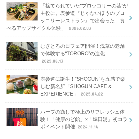
「捨てられていた“ブロッコリーの茎”が
主役に。表参道『じゃないほうのブロ
ッコリーレストラン』で出会った、食
べるアップサイクル体験」
2026.02.03
むぎとろの日フェア開催！浅草の老舗
で体験する“TORORO”の進化
2025.06.13
表参道に誕生！“SHOGUN”を五感で楽
しむ新名所「SHOGUN CAFE &
EXPERIENCE」
2025.04.22
ハーブの癒しで極上のリフレッシュ体
験！「健康のど飴」×「堀田湯」初コラ
ボイベント開催
2024.11.14