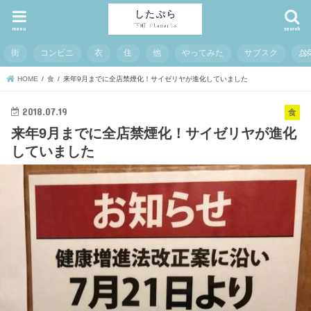
menu
search
街
コンビニ
衣
住
他
やってみた
サブスク
お
HOME
食
来年9月までに全店禁煙化！サイゼリヤが進化していました
2018.07.19
食
来年9月までに全店禁煙化！サイゼリヤが進化
していました