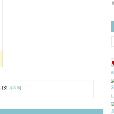
東
目次
[
非表示
]