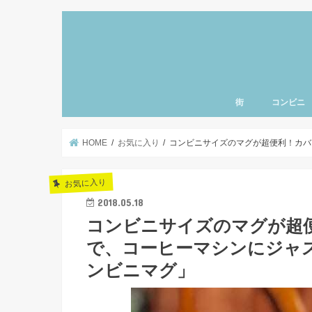
街
コンビニ
上野・浅草・御徒町
三ノ輪・入谷エリア
北千住・南千住・亀
とうきょうスカイツ
小岩・新小岩エリア
東京・銀座エリア
清澄白河・門前仲町
神楽坂・飯田橋エリ
秋葉原・神田・御茶
日本橋・人形町エリ
豊洲・お台場エリア
赤坂・六本木エリア
渋谷・原宿・恵比寿
新宿・池袋エリア
東京ディズニーラン
羽田空港エリア
千葉県エリア
神奈川県エリア
北海道エリア
名古屋エリア
東北エリア
ハワイ
北関東エリア
さいたまエリア
東京西部エリア
品川エリア
赤羽エリア
北陸エリア
千葉県エリア
町・両国エリア
HOME
お気に入り
コンビニサイズのマグが超便利！カバ
お気に入り
2018.05.18
コンビニサイズのマグが超
で、コーヒーマシンにジャ
ンビニマグ」