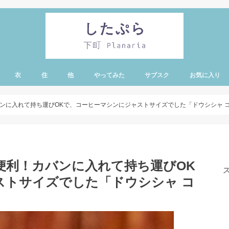
衣
住
他
やってみた
サブスク
お気に入り
・蔵前エリア
有エリア
リー・亀戸・錦糸
エリア
ア
ノ水エリア
ア
エリア
ド・シーエリア
ンに入れて持ち運びOKで、コーヒーマシンにジャストサイズでした「ドウシシャ 
便利！カバンに入れて持ち運びOK
ストサイズでした「ドウシシャ コ