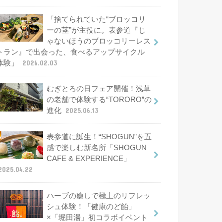
「捨てられていた“ブロッコリ
ーの茎”が主役に。表参道『じ
ゃないほうのブロッコリーレス
トラン』で出会った、食べるアップサイクル
体験」
2026.02.03
むぎとろの日フェア開催！浅草
の老舗で体験する“TORORO”の
進化
2025.06.13
表参道に誕生！“SHOGUN”を五
感で楽しむ新名所「SHOGUN
CAFE & EXPERIENCE」
2025.04.22
ハーブの癒しで極上のリフレッ
シュ体験！「健康のど飴」
×「堀田湯」初コラボイベント