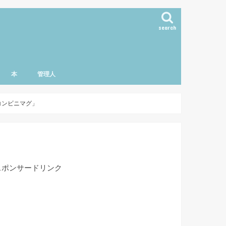
search
本
管理人
コンビニマグ」
スポンサードリンク