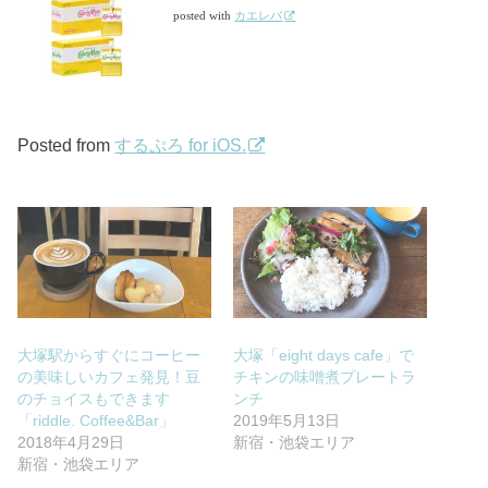
posted with
カエレバ
Posted from
するぷろ for iOS.
大塚駅からすぐにコーヒー
大塚「eight days cafe」で
の美味しいカフェ発見！豆
チキンの味噌煮プレートラ
のチョイスもできます
ンチ
「riddle. Coffee&Bar」
2019年5月13日
2018年4月29日
新宿・池袋エリア
新宿・池袋エリア