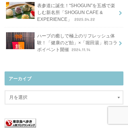
表参道に誕生！“SHOGUN”を五感で楽
しむ新名所「SHOGUN CAFE &
EXPERIENCE」
2025.04.22
ハーブの癒しで極上のリフレッシュ体
験！「健康のど飴」×「堀田湯」初コラ
ボイベント開催
2024.11.14
アーカイブ