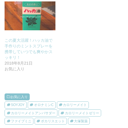
この夏大活躍！ハッカ油で
手作りのミントスプレーを
携帯していつでも爽やかス
ッキリ！
2018年8月21日
お気に入り
お気に入り
SOYJOY
オロナミンC
カロリーメイト
カロリーメイトアンバサダー
カロリーメイトゼリー
ファイブミニ
ポカリスエット
大塚製薬