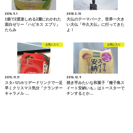
2016.9.1
2018.5.15
1個で2度楽しめる2層にわかれた
大仏のテーマパーク、世界一大き
面白ゼリー「ハピネス エブリ」
い大仏「牛久大仏」に行ってきた
たらみ
よ！
お気に入り
お気に入り
2015.11.11
2016.12.9
スタバのホリデードリンクで一足
焼き芋みたいな和菓子「種子島ス
早くクリスマス気分「クランチー
イート安納いも」はトースターで
キャラメル …
チンするとか…