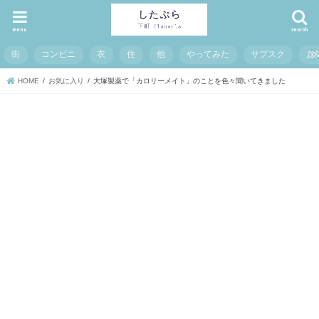
menu
search
街
コンビニ
衣
住
他
やってみた
サブスク
お
HOME
お気に入り
大塚製薬で「カロリーメイト」のことを色々聞いてきました