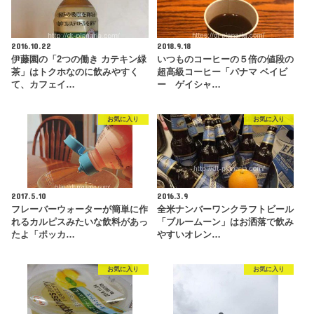
2016.10.22
2018.9.18
伊藤園の「2つの働き カテキン緑
いつものコーヒーの５倍の値段の
茶」はトクホなのに飲みやすく
超高級コーヒー「パナマ ベイビ
て、カフェイ…
ー ゲイシャ…
お気に入り
お気に入り
2017.5.10
2016.3.9
フレーバーウォーターが簡単に作
全米ナンバーワンクラフトビール
れるカルピスみたいな飲料があっ
「ブルームーン」はお洒落で飲み
たよ「ポッカ…
やすいオレン…
お気に入り
お気に入り