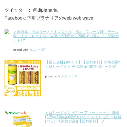
ツイッター： @dtplanaria
Facebook: 下町プラナリアのweb web wave
大塚製薬 カロリーメイトブロック 4本 フルーツ味 チーズ
味 チョコレート味 人気の3種類から20個ずつ選んで 60箱セ
ット
posted with
カエレバ
【最安値挑戦中！！】【送料無料】大塚製薬/
カロリーメイト 缶 200ml×30本×2ケース
posted with
カエレバ
カロリーメイト ゼリー アソートセット 18個
(215g×3種×各6個)[カロリーメイト ゼリー飲料
(バランス栄養食品)]【送料無料】