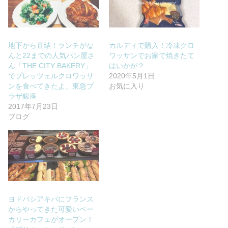
地下から直結！ランチがな
カルディで購入！冷凍クロ
んと22までの人気パン屋さ
ワッサンでお家で焼きたて
ん「THE CITY BAKERY」
はいかが？
でプレッツェルクロワッサ
2020年5月1日
ンを食べてきたよ。東急プ
お気に入り
ラザ銀座
2017年7月23日
ブログ
ヨドバシアキバにフランス
からやってきた可愛いベー
カリーカフェがオープン！