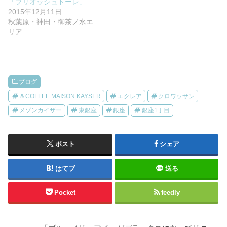
「ブリオッシュドーレ」
2015年12月11日
秋葉原・神田・御茶ノ水エ
リア
ブログ
＆COFFEE MAISON KAYSER
エクレア
クロワッサン
メゾンカイザー
東銀座
銀座
銀座1丁目
ポスト
シェア
はてブ
送る
Pocket
feedly