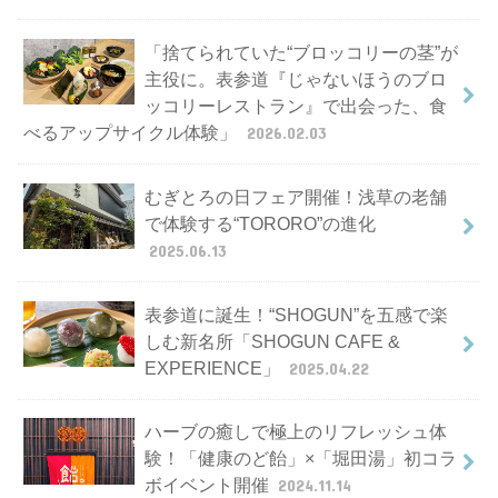
「捨てられていた“ブロッコリーの茎”が
主役に。表参道『じゃないほうのブロ
ッコリーレストラン』で出会った、食
べるアップサイクル体験」
2026.02.03
むぎとろの日フェア開催！浅草の老舗
で体験する“TORORO”の進化
2025.06.13
表参道に誕生！“SHOGUN”を五感で楽
しむ新名所「SHOGUN CAFE &
EXPERIENCE」
2025.04.22
ハーブの癒しで極上のリフレッシュ体
験！「健康のど飴」×「堀田湯」初コラ
ボイベント開催
2024.11.14