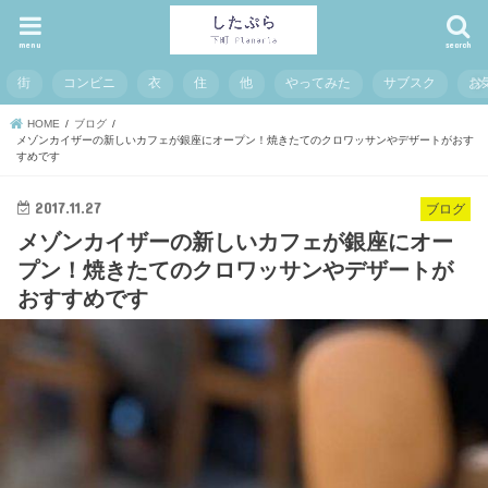
menu
search
街
コンビニ
衣
住
他
やってみた
サブスク
お
HOME
ブログ
メゾンカイザーの新しいカフェが銀座にオープン！焼きたてのクロワッサンやデザートがおす
すめです
2017.11.27
ブログ
メゾンカイザーの新しいカフェが銀座にオー
プン！焼きたてのクロワッサンやデザートが
おすすめです