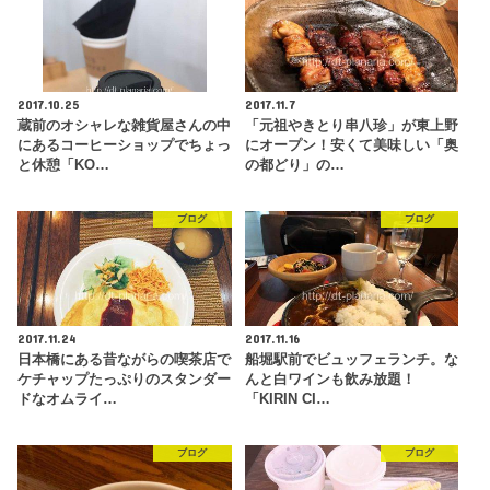
2017.10.25
2017.11.7
蔵前のオシャレな雑貨屋さんの中
「元祖やきとり串八珍」が東上野
にあるコーヒーショップでちょっ
にオープン！安くて美味しい「奥
と休憩「KO…
の都どり」の…
ブログ
ブログ
2017.11.24
2017.11.16
日本橋にある昔ながらの喫茶店で
船堀駅前でビュッフェランチ。な
ケチャップたっぷりのスタンダー
んと白ワインも飲み放題！
ドなオムライ…
「KIRIN CI…
ブログ
ブログ