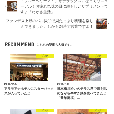
「ブルーベリーアイ」がデラックスになってリニュ
ーアル！お疲れ気味の目に頼もしいサプリメントで
すよ「わかさ生活」
ファンデス上野のバル貝◯で貝たっぷり料理を楽し
んできました。しかも24時間営業ですよ！
RECOMMEND
こちらの記事も人気です。
ブログ
ブログ
2017.12.5
2017.7.16
アラモアナホテルにスターバック
日本橋川沿いのテラス席で川を眺
スが入っていたよ
めながら牛すき鍋を食べてきたよ
「豊年萬福」…
ブログ
ブログ