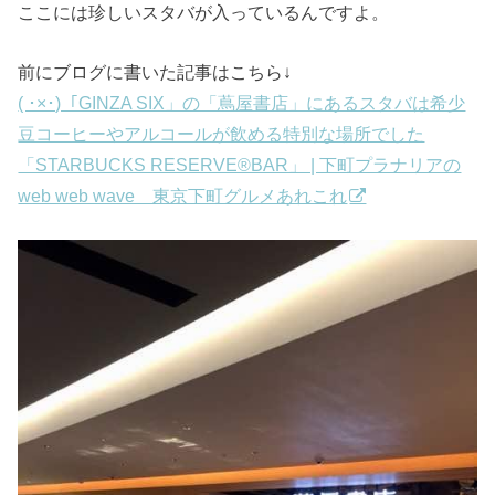
ここには珍しいスタバが入っているんですよ。
前にブログに書いた記事はこちら↓
( ･×･)「GINZA SIX」の「蔦屋書店」にあるスタバは希少
豆コーヒーやアルコールが飲める特別な場所でした
「STARBUCKS RESERVE®️BAR」 | 下町プラナリアの
web web wave 東京下町グルメあれこれ