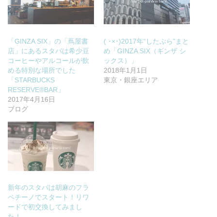
「GINZA SIX」の「蔦屋書
( ･×･)2017年“したぷら”まと
店」にあるスタバは希少豆
め「GINZA SIX（ギンザ シ
コーヒーやアルコールが飲
ックス）」
める特別な場所でした
2018年1月1日
「STARBUCKS
東京・銀座エリア
RESERVE®️BAR」
2017年4月16日
ブログ
新年のスタバは胡麻のフラ
ペチーノでスタート！リワ
ードで初交換してみまし
た！