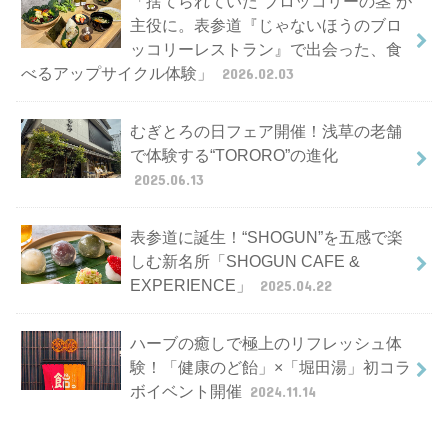
「捨てられていた“ブロッコリーの茎”が
主役に。表参道『じゃないほうのブロ
ッコリーレストラン』で出会った、食
べるアップサイクル体験」
2026.02.03
むぎとろの日フェア開催！浅草の老舗
で体験する“TORORO”の進化
2025.06.13
表参道に誕生！“SHOGUN”を五感で楽
しむ新名所「SHOGUN CAFE &
EXPERIENCE」
2025.04.22
ハーブの癒しで極上のリフレッシュ体
験！「健康のど飴」×「堀田湯」初コラ
ボイベント開催
2024.11.14