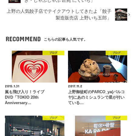
き・しゃぶしゃぶ 匠苑 にくいち」
上野の人気餃子店でテイクアウトしてきたよ「餃子
製造販売店 上野いち五郎」
RECOMMEND
こちらの記事も人気です。
ブログ
ブログ
2015.1.31
2017.11.2
嵐も飛び入り！ライブ
上野御徒町のPARCO_ya(パルコ
DVD「TOKIO 20th
ヤ)にあのミシュランで星が付い
Anniversary…
ている…
ブログ
ブログ