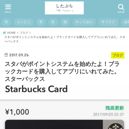
menu
search
街
コンビニ
衣
住
他
やってみた
サブスク
お
HOME
ブログ
スタバがポイントシステムを始めたよ！ブラックカードを購入してアプリにいれてみた。スタ
ーバックス
2017.09.26
ブログ
スタバがポイントシステムを始めたよ！ブラ
ックカードを購入してアプリにいれてみた。
スターバックス