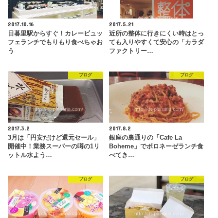
2017.10.16
2017.5.21
日暮里駅からすぐ！カレービュッ
近所の整体に行きにくい時はとっ
フェランチでもりもり食べちゃお
ても入りやすくて安心の「カラダ
う
ファクトリー…
ブログ
ブログ
2017.3.2
2017.8.2
3月は「円安だけど還元セール」
銀座の裏通りの「Cafe La
開催中！業務スーパーの噂の1リ
Boheme」でボロネーゼランチ食
ットル水よう…
べてき…
ブログ
ブログ