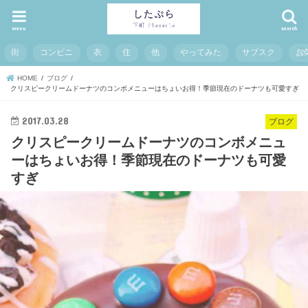
menu
search
街
コンビニ
衣
住
他
やってみた
サブスク
お
HOME
ブログ
クリスピークリームドーナツのコンボメニューはちょいお得！季節現在のドーナツも可愛すぎ
2017.03.28
ブログ
クリスピークリームドーナツのコンボメニュ
ーはちょいお得！季節現在のドーナツも可愛
すぎ