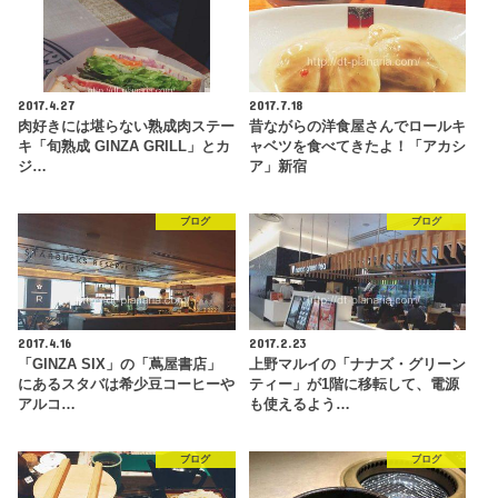
2017.4.27
2017.7.18
肉好きには堪らない熟成肉ステー
昔ながらの洋食屋さんでロールキ
キ「旬熟成 GINZA GRILL」とカ
ャベツを食べてきたよ！「アカシ
ジ…
ア」新宿
ブログ
ブログ
2017.4.16
2017.2.23
「GINZA SIX」の「蔦屋書店」
上野マルイの「ナナズ・グリーン
にあるスタバは希少豆コーヒーや
ティー」が1階に移転して、電源
アルコ…
も使えるよう…
ブログ
ブログ