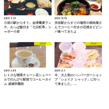
2017.7.21
2017.11.19
小岩の駅からすぐ。会津蕎麦ラン
渋谷駅からすぐの場所の焼肉屋さ
チ。わっぱ飯付き「七日町亭」シ
んでコーヒー付きの石焼きビビン
ャポー小岩
パ食べてきたよ
ブログ
ブログ
2017.1.29
2017.5.1
レトロな喫茶チェーン店シュベー
今、大人気のハンバーガーショッ
ルでのんびり駅前でコーヒータイ
プ「シェイク シャック」に行っ
ム 成城学園前
て来ました。…