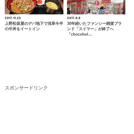
2017.11.25
2017.8.8
上野松坂屋のデパ地下で浅草今半
30年続いたファンシー雑貨ブラ
の牛丼をイートイン
ンド「スイマー」が終了へ
「chocohol…
スポンサードリンク