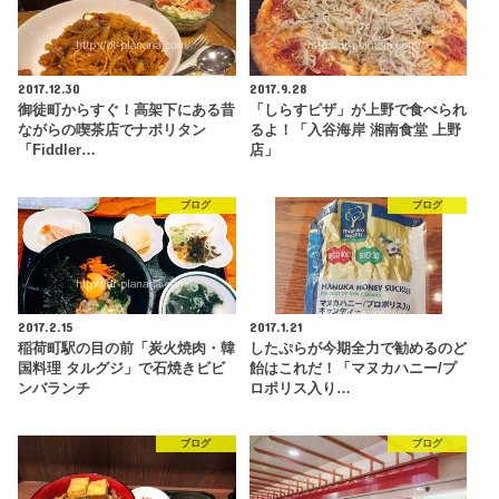
2017.12.30
2017.9.28
御徒町からすぐ！高架下にある昔
「しらすピザ」が上野で食べられ
ながらの喫茶店でナポリタン
るよ！「入谷海岸 湘南食堂 上野
「Fiddler…
店」
ブログ
ブログ
2017.2.15
2017.1.21
稲荷町駅の目の前「炭火焼肉・韓
したぷらが今期全力で勧めるのど
国料理 タルグジ」で石焼きビビ
飴はこれだ！「マヌカハニー/プ
ンバランチ
ロポリス入り…
ブログ
ブログ