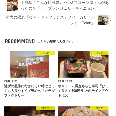
上野駅にこんなに可愛いパン&スコーン屋さんがあ
ったの？「ラ・ブランジュリ・キィニョン」
小岩の隠れ「ヴィ・ド・フランス」？ベーカリーカ
フェ「Polan」
RECOMMEND
こちらの記事も人気です。
ブログ
ブログ
2017.5.21
2017.12.21
近所の整体に行きにくい時はとっ
ボリューム満点ちらし寿司「びっ
ても入りやすくて安心の「カラダ
くり丼」600円ランチ(テイクアウ
ファクトリー…
トは50…
ブログ
ブログ