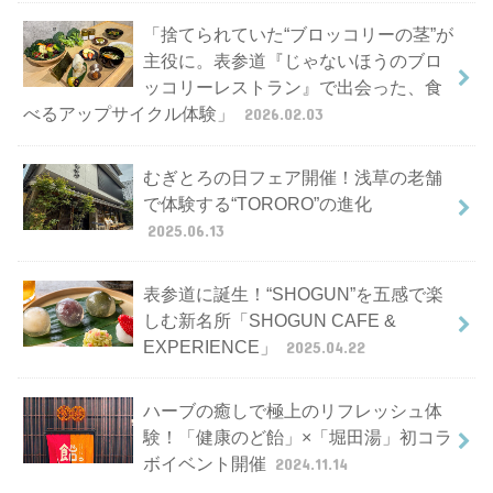
「捨てられていた“ブロッコリーの茎”が
主役に。表参道『じゃないほうのブロ
ッコリーレストラン』で出会った、食
べるアップサイクル体験」
2026.02.03
むぎとろの日フェア開催！浅草の老舗
で体験する“TORORO”の進化
2025.06.13
表参道に誕生！“SHOGUN”を五感で楽
しむ新名所「SHOGUN CAFE &
EXPERIENCE」
2025.04.22
ハーブの癒しで極上のリフレッシュ体
験！「健康のど飴」×「堀田湯」初コラ
ボイベント開催
2024.11.14