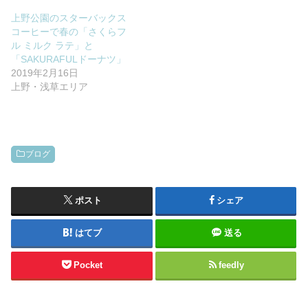
上野公園のスターバックス
コーヒーで春の「さくらフ
ル ミルク ラテ」と
「SAKURAFULドーナツ」
2019年2月16日
上野・浅草エリア
ブログ
ポスト
シェア
はてブ
送る
Pocket
feedly