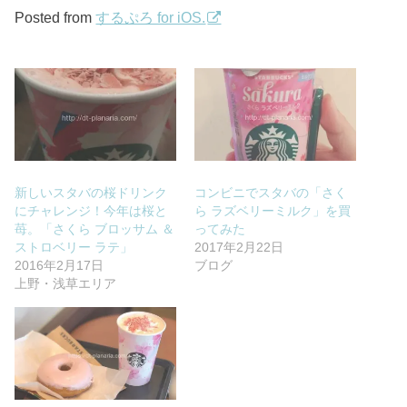
Posted from
するぷろ for iOS.
新しいスタバの桜ドリンク
コンビニでスタバの「さく
にチャレンジ！今年は桜と
ら ラズベリーミルク」を買
苺。「さくら ブロッサム ＆
ってみた
ストロベリー ラテ」
2017年2月22日
2016年2月17日
ブログ
上野・浅草エリア