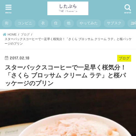
menu
search
街
コンビニ
衣
住
他
やってみた
サブスク
お
HOME
ブログ
スターバックスコーヒーで一足早く桜気分！「さくら ブロッサム クリーム ラテ」と桜パッケ
ージのプリン
2017.02.18
ブログ
スターバックスコーヒーで一足早く桜気分！
「さくら ブロッサム クリーム ラテ」と桜パ
ッケージのプリン