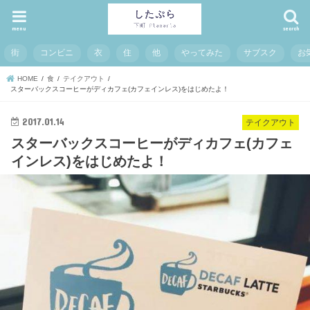
menu
search
街
コンビニ
衣
住
他
やってみた
サブスク
お
HOME
食
テイクアウト
スターバックスコーヒーがディカフェ(カフェインレス)をはじめたよ！
2017.01.14
テイクアウト
スターバックスコーヒーがディカフェ(カフェ
インレス)をはじめたよ！