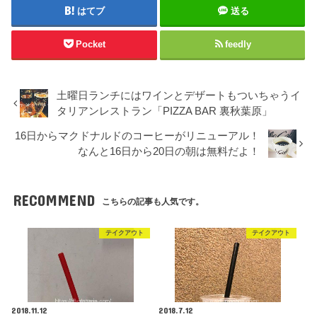
はてブ
送る
Pocket
feedly
土曜日ランチにはワインとデザートもついちゃうイ
タリアンレストラン「PIZZA BAR 裏秋葉原」
16日からマクドナルドのコーヒーがリニューアル！
なんと16日から20日の朝は無料だよ！
RECOMMEND
こちらの記事も人気です。
テイクアウト
テイクアウト
2018.11.12
2018.7.12