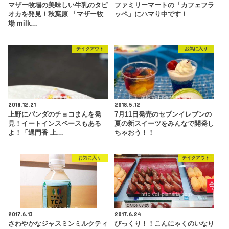
マザー牧場の美味しい牛乳のタピ
ファミリーマートの「カフェフラ
オカを発見！秋葉原 「マザー牧
ッペ」にハマり中です！
場 milk…
テイクアウト
お気に入り
2018.12.21
2018.5.12
上野にパンダのチョコまんを発
7月11日発売のセブンイレブンの
見！イートインスペースもある
夏の新スイーツをみんなで開発し
よ！「過門香 上…
ちゃおう！！
お気に入り
テイクアウト
2017.6.13
2017.6.24
さわやかなジャスミンミルクティ
びっくり！！こんにゃくのいなり