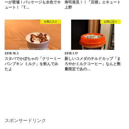
ーが登場！パッケージも水色でキ
寿司発見！！「豆狸」エキュート
ュート！「T…
上野
お気に入り
お気に入り
2018.10.3
2018.1.17
スタバでかぼちゃの「クリーミー
新しいコメダのチルドカップ「ま
パンプキン ミルク」を飲んでみ
ろやかミルクコーヒー」なんと数
たよ
量限定であの…
スポンサードリンク