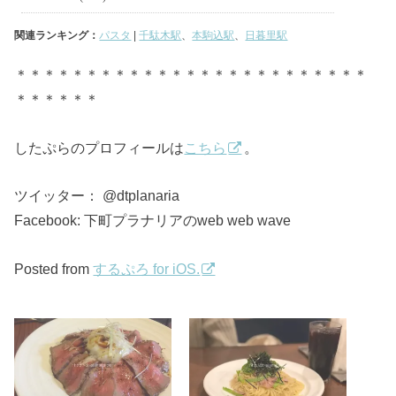
関連ランキング：
パスタ
|
千駄木駅
、
本駒込駅
、
日暮里駅
＊＊＊＊＊＊＊＊＊＊＊＊＊＊＊＊＊＊＊＊＊＊＊＊＊
＊＊＊＊＊＊
したぷらのプロフィールは
こちら
。
ツイッター： @dtplanaria
Facebook: 下町プラナリアのweb web wave
Posted from
するぷろ for iOS.