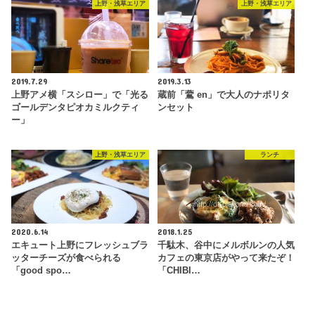
上野・浅草エリア
上野・浅草エリア
2019.7.29
2019.3.13
上野アメ横「スシロー」で「光る
蔵前「鷰 en」で大人のナポリタ
ゴールデンタピオカミルクティ
ンセット
ー」
上野・浅草エリア
ランチ
2020.6.14
2018.1.25
エキュート上野にフレッシュブラ
千駄木、谷中にメルボルンの人気
ッターチーズが食べられる
カフェの東京店がやって来たぞ！
「good spo…
「CHIBI…