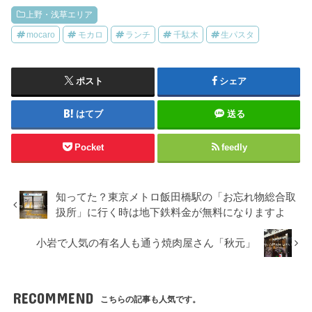
上野・浅草エリア
mocaro
モカロ
ランチ
千駄木
生パスタ
ポスト
シェア
はてブ
送る
Pocket
feedly
知ってた？東京メトロ飯田橋駅の「お忘れ物総合取
扱所」に行く時は地下鉄料金が無料になりますよ
小岩で人気の有名人も通う焼肉屋さん「秋元」
RECOMMEND
こちらの記事も人気です。