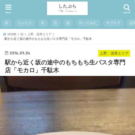
menu
search
街
コンビニ
衣
住
他
やってみた
サブスク
お
HOME
街
上野・浅草エリア
駅から近く坂の途中のもちもち生パスタ専門店「モカロ」千駄木
2016.09.04
上野・浅草エリア
駅から近く坂の途中のもちもち生パスタ専門
店「モカロ」千駄木