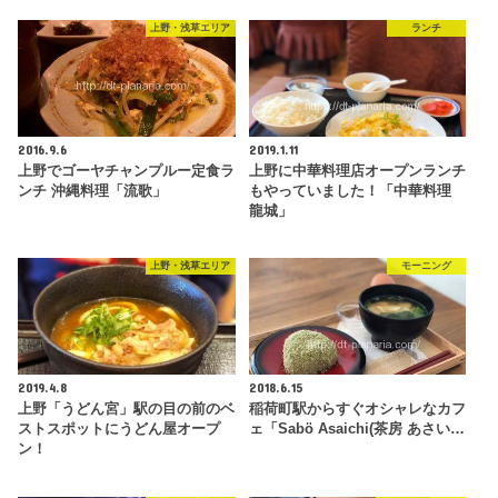
上野・浅草エリア
ランチ
2016.9.6
2019.1.11
上野でゴーヤチャンプルー定食ラ
上野に中華料理店オープンランチ
ンチ 沖縄料理「流歌」
もやっていました！「中華料理
龍城」
上野・浅草エリア
モーニング
2019.4.8
2018.6.15
上野「うどん宮」駅の目の前のベ
稲荷町駅からすぐオシャレなカフ
ストスポットにうどん屋オープ
ェ「Sabö Asaichi(茶房 あさい…
ン！