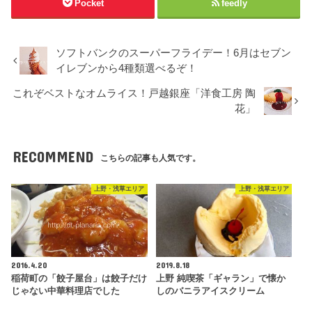
Pocket
feedly
ソフトバンクのスーパーフライデー！6月はセブン
イレブンから4種類選べるぞ！
これぞベストなオムライス！戸越銀座「洋食工房 陶
花」
RECOMMEND
こちらの記事も人気です。
上野・浅草エリア
上野・浅草エリア
2016.4.20
2019.8.18
稲荷町の「餃子屋台」は餃子だけ
上野 純喫茶「ギャラン」で懐か
じゃない中華料理店でした
しのバニラアイスクリーム