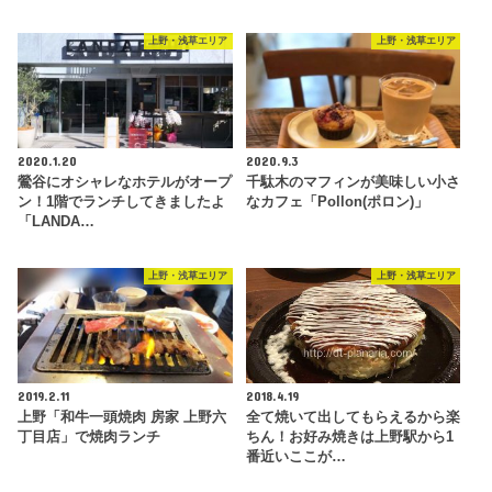
上野・浅草エリア
上野・浅草エリア
2020.1.20
2020.9.3
鶯谷にオシャレなホテルがオープ
千駄木のマフィンが美味しい小さ
ン！1階でランチしてきましたよ
なカフェ「Pollon(ポロン)」
「LANDA…
上野・浅草エリア
上野・浅草エリア
2019.2.11
2018.4.19
上野「和牛一頭焼肉 房家 上野六
全て焼いて出してもらえるから楽
丁目店」で焼肉ランチ
ちん！お好み焼きは上野駅から1
番近いここが…