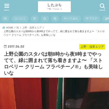
menu
search
街
コンビニ
衣
住
他
やってみた
サブスク
お
HOME
街
上野・浅草エリア
上野公園のスタバは朝8時から夜9時までやってて、緑に囲まれて落ち着きますよ〜 「ストロ
ベリー クリーム フラペチーノ®」も美味しいな
2017.06.02
上野・浅草エリア
上野公園のスタバは朝8時から夜9時までやっ
てて、緑に囲まれて落ち着きますよ〜 「スト
ロベリー クリーム フラペチーノ®」も美味し
いな