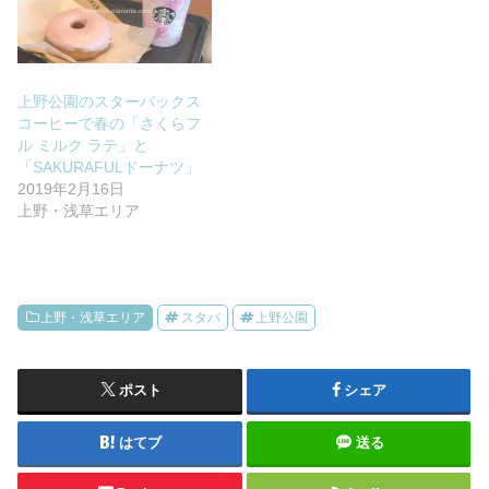
上野公園のスターバックス
コーヒーで春の「さくらフ
ル ミルク ラテ」と
「SAKURAFULドーナツ」
2019年2月16日
上野・浅草エリア
上野・浅草エリア
スタバ
上野公園
ポスト
シェア
はてブ
送る