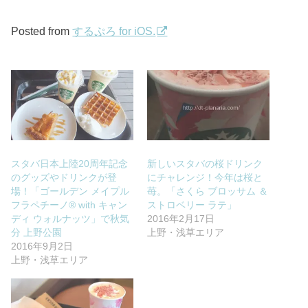
Posted from
するぷろ for iOS.
スタバ日本上陸20周年記念
新しいスタバの桜ドリンク
のグッズやドリンクが登
にチャレンジ！今年は桜と
場！「ゴールデン メイプル
苺。「さくら ブロッサム ＆
フラペチーノ® with キャン
ストロベリー ラテ」
ディ ウォルナッツ」で秋気
2016年2月17日
分 上野公園
上野・浅草エリア
2016年9月2日
上野・浅草エリア