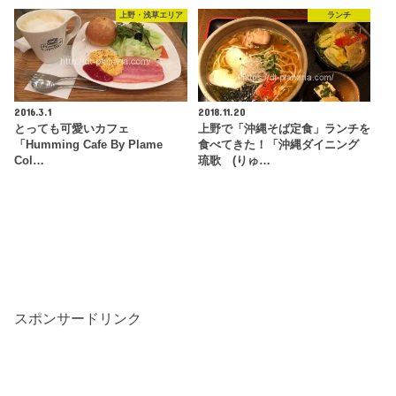
上野・浅草エリア
ランチ
2016.3.1
2018.11.20
とっても可愛いカフェ
上野で「沖縄そば定食」ランチを
「Humming Cafe By Plame
食べてきた！「沖縄ダイニング
Col…
琉歌 (りゅ…
スポンサードリンク