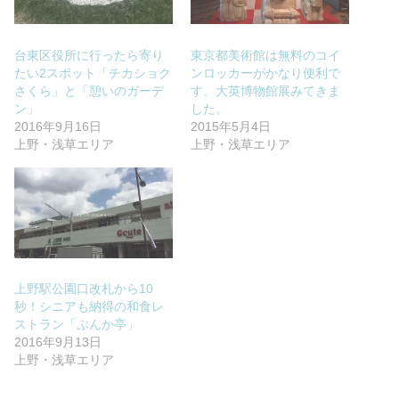
台東区役所に行ったら寄り
東京都美術館は無料のコイ
たい2スポット「チカショク
ンロッカーがかなり便利で
さくら」と「憩いのガーデ
す。大英博物館展みてきま
ン」
した。
2016年9月16日
2015年5月4日
上野・浅草エリア
上野・浅草エリア
上野駅公園口改札から10
秒！シニアも納得の和食レ
ストラン「ぶんか亭」
2016年9月13日
上野・浅草エリア