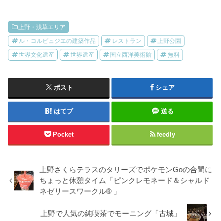
上野・浅草エリア
ル・コルビュジエの建築作品
レストラン
上野公園
世界文化遺産
世界遺産
国立西洋美術館
無料
ポスト
シェア
はてブ
送る
Pocket
feedly
上野さくらテラスのタリーズでポケモンGoの合間に
ちょっと休憩タイム「ピンクレモネード＆シャルド
ネゼリースワークル® 」
上野で人気の純喫茶でモーニング「古城」