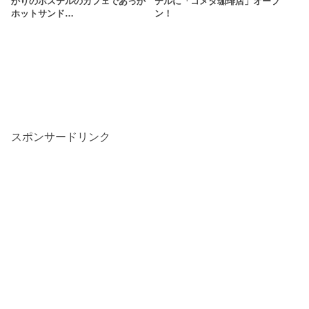
かりのホステルのカフェであっか
テルに「コメダ珈琲店」オープ
ホットサンド…
ン！
スポンサードリンク