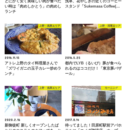
とにかく安く美味しい肉が食べた
浅草、花やしきの近くのコーヒー
い時は「肉めしかとう」の肉めし
スタンド「Sukemasa Coffee(…
ランチ
上野・浅草エリア
上野・浅草エリア
2016.11.15
2016.5.25
アトレ上野のタイ料理屋さんで
都内でLYB（るいび）豚が食べら
「ズワイガニの玉子カレー炒めラ
れるのはココだけ！「東京豚バザ
ンチ」
ール」
上野・浅草エリア
モーニング
2020.2.16
2017.8.14
新御徒町 新しくオープンしたば
待ってました！田原町駅前アパホ