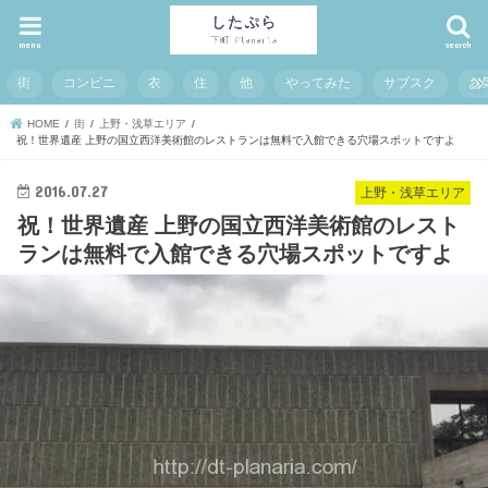
menu
search
街
コンビニ
衣
住
他
やってみた
サブスク
お
HOME
街
上野・浅草エリア
祝！世界遺産 上野の国立西洋美術館のレストランは無料で入館できる穴場スポットですよ
2016.07.27
上野・浅草エリア
祝！世界遺産 上野の国立西洋美術館のレスト
ランは無料で入館できる穴場スポットですよ