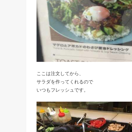
ここは注文してから、
サラダを作ってくれるので
いつもフレッシュです。