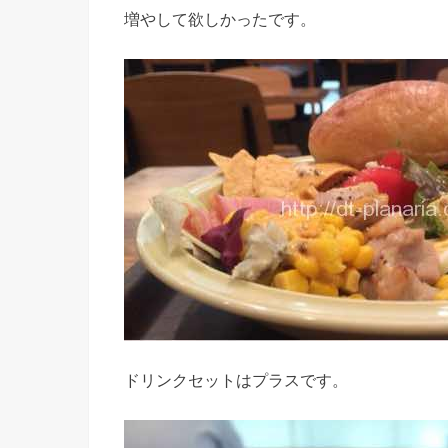
増やして欲しかったです。
ドリンクセットはプラスです。