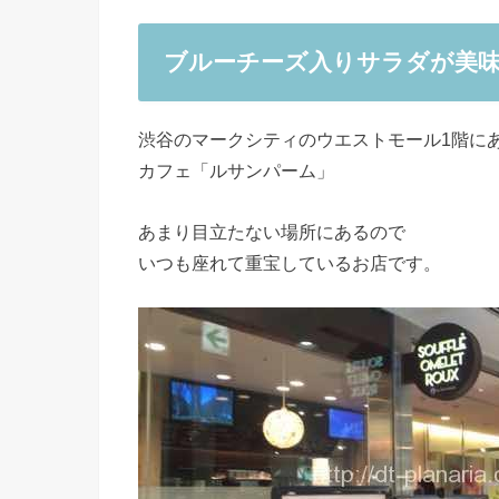
ブルーチーズ入りサラダが美
渋谷のマークシティのウエストモール1階に
カフェ「ルサンパーム」
あまり目立たない場所にあるので
いつも座れて重宝しているお店です。