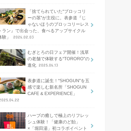
「捨てられていた“ブロッコリ
ーの茎”が主役に。表参道『じ
ゃないほうのブロッコリーレス
トラン』で出会った、食べるアップサイクル
体験」
2026.02.03
むぎとろの日フェア開催！浅草
の老舗で体験する“TORORO”の
進化
2025.06.13
表参道に誕生！“SHOGUN”を五
感で楽しむ新名所「SHOGUN
CAFE & EXPERIENCE」
2025.04.22
ハーブの癒しで極上のリフレッ
シュ体験！「健康のど飴」
×「堀田湯」初コラボイベント