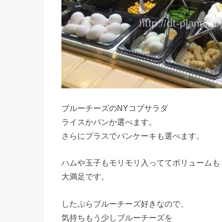
ブルーチーズのNYコブサラダ
ライスかパンか選べます。
さらにプラスでパンケーキも選べます。
ハムや玉子もモリモリ入っててボリュームも
大満足です。
したぷらブルーチーズ好きなので、
気持ちもう少しブルーチーズを