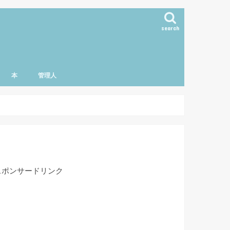
search
本
管理人
スポンサードリンク