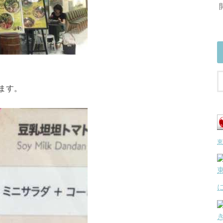
ます。
東