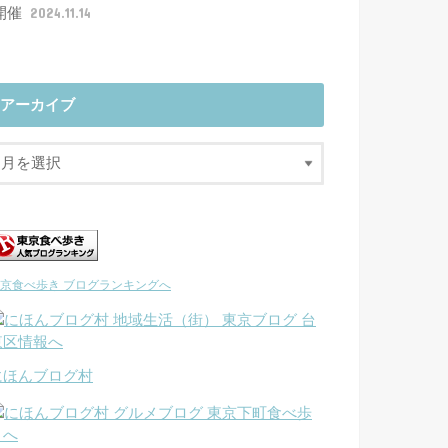
開催
2024.11.14
アーカイブ
京食べ歩き ブログランキングへ
にほんブログ村