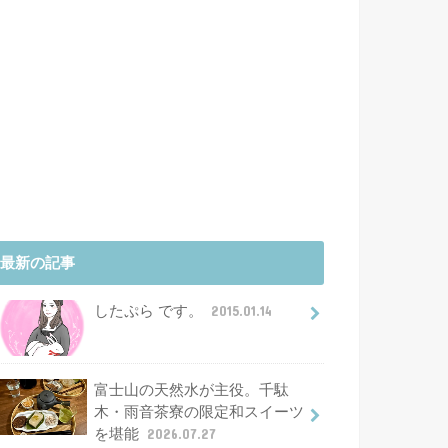
最新の記事
したぷら です。
2015.01.14
富士山の天然水が主役。千駄
木・雨音茶寮の限定和スイーツ
を堪能
2026.07.27