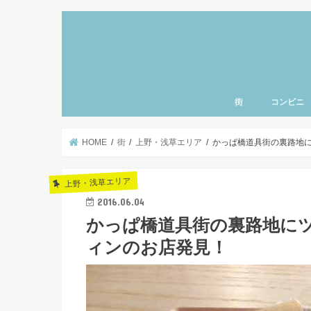
街
コンビニ
上野・浅草・御徒町
三ノ輪・入谷エリア
北千住・南千住・亀
とうきょうスカイツ
小岩・新小岩エリア
東京・銀座エリア
清澄白河・門前仲町
神楽坂・飯田橋エリ
秋葉原・神田・御茶
日本橋・人形町エリ
豊洲・お台場エリア
赤坂・六本木エリア
渋谷・原宿・恵比寿
新宿・池袋エリア
東京ディズニーラン
羽田空港エリア
千葉県エリア
神奈川県エリア
北海道エリア
名古屋エリア
東北エリア
ハワイ
北関東エリア
さいたまエリア
東京西部エリア
品川エリア
赤羽エリア
北陸エリア
千葉県エリア
町・両国エリア
HOME
街
上野・浅草エリア
かっぱ橋道具街の裏路地
上野・浅草エリア
2016.06.04
かっぱ橋道具街の裏路地に
ィンのお店発見！