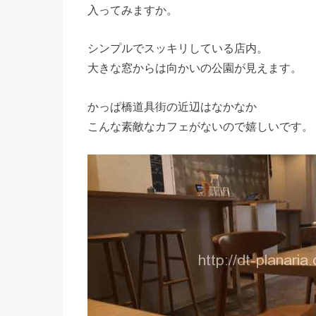
入ってみますか。
シンプルでスッキリしている店内。
大きな窓からは向かいの公園が見えます。
かっぱ橋道具街の近辺はなかなか
こんな素敵なカフェがないので嬉しいです。