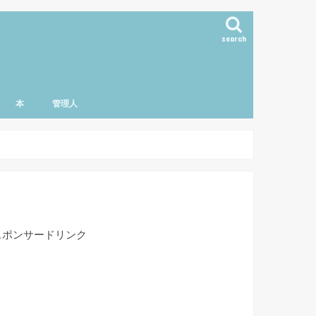
search
本
管理人
スポンサードリンク