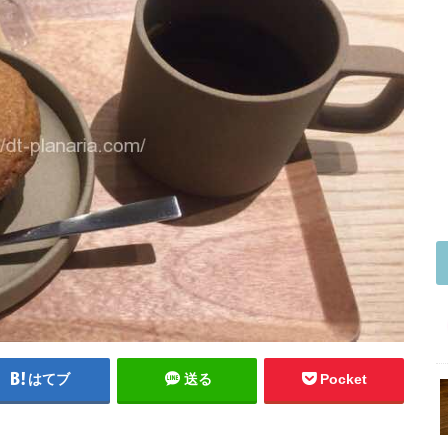
はてブ
送る
Pocket