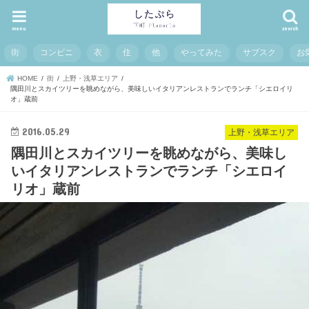
menu
search
街
コンビニ
衣
住
他
やってみた
サブスク
お
HOME
街
上野・浅草エリア
隅田川とスカイツリーを眺めながら、美味しいイタリアンレストランでランチ「シエロイリ
オ」蔵前
2016.05.29
上野・浅草エリア
隅田川とスカイツリーを眺めながら、美味し
いイタリアンレストランでランチ「シエロイ
リオ」蔵前