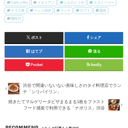
Cielo y Rio
イタリアン
シエロイリオ
スカイツリー
テラス席
ペット同伴
ランチ
ロフト
蔵前
隅田川
ポスト
シェア
はてブ
送る
Pocket
feedly
渋谷で間違いないない美味しさのタイ料理店でラン
チ「シリパイリン」
焼きたてマルゲリータピザまるまる1枚をファスト
フード感覚で利用できる「ナポリス」渋谷
RECOMMEND