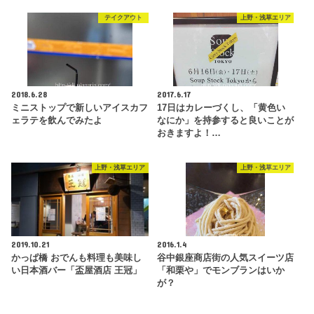
テイクアウト
上野・浅草エリア
2018.6.28
2017.6.17
ミニストップで新しいアイスカフ
17日はカレーづくし、「黄色い
ェラテを飲んでみたよ
なにか」を持参すると良いことが
おきますよ！…
上野・浅草エリア
上野・浅草エリア
2019.10.21
2016.1.4
かっぱ橋 おでんも料理も美味し
谷中銀座商店街の人気スイーツ店
い日本酒バー「盃屋酒店 王冠」
「和栗や」でモンブランはいか
が？