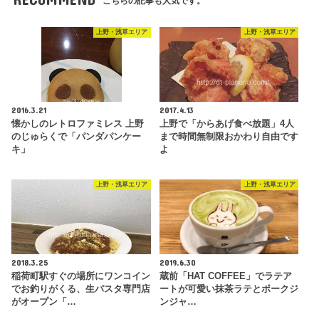
こちらの記事も人気です。
上野・浅草エリア
上野・浅草エリア
2016.3.21
2017.4.13
懐かしのレトロファミレス 上野
上野で「からあげ食べ放題」4人
のじゅらくで「パンダパンケー
まで時間無制限おかわり自由です
キ」
よ
上野・浅草エリア
上野・浅草エリア
2018.3.25
2019.6.30
稲荷町駅すぐの場所にワンコイン
蔵前「HAT COFFEE」でラテア
でお釣りがくる、生パスタ専門店
ートが可愛い抹茶ラテとポークジ
がオープン「…
ンジャ…