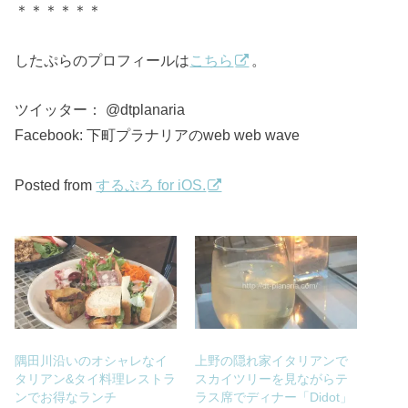
＊＊＊＊＊＊
したぷらのプロフィールは
こちら
。
ツイッター： @dtplanaria
Facebook: 下町プラナリアのweb web wave
Posted from
するぷろ for iOS.
隅田川沿いのオシャレなイ
上野の隠れ家イタリアンで
タリアン&タイ料理レストラ
スカイツリーを見ながらテ
ンでお得なランチ
ラス席でディナー「Didot」