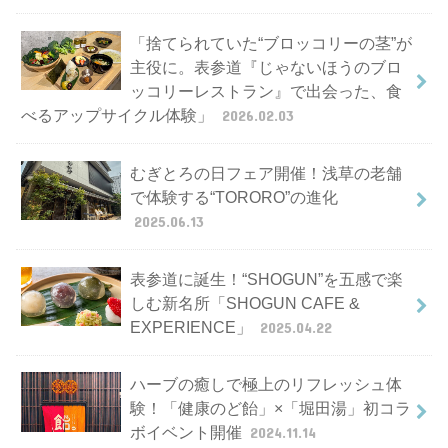
「捨てられていた“ブロッコリーの茎”が
主役に。表参道『じゃないほうのブロ
ッコリーレストラン』で出会った、食
べるアップサイクル体験」
2026.02.03
むぎとろの日フェア開催！浅草の老舗
で体験する“TORORO”の進化
2025.06.13
表参道に誕生！“SHOGUN”を五感で楽
しむ新名所「SHOGUN CAFE &
EXPERIENCE」
2025.04.22
ハーブの癒しで極上のリフレッシュ体
験！「健康のど飴」×「堀田湯」初コラ
ボイベント開催
2024.11.14