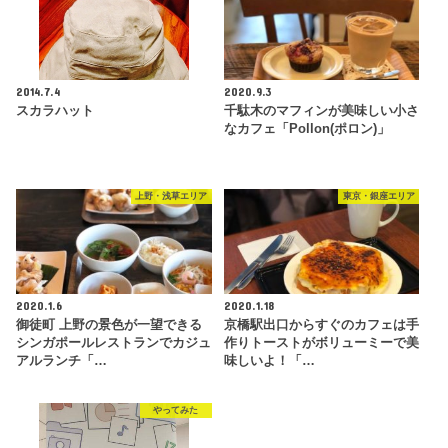
2014.7.4
2020.9.3
スカラハット
千駄木のマフィンが美味しい小さ
なカフェ「Pollon(ポロン)」
上野・浅草エリア
東京・銀座エリア
2020.1.6
2020.1.18
御徒町 上野の景色が一望できる
京橋駅出口からすぐのカフェは手
シンガポールレストランでカジュ
作りトーストがボリューミーで美
アルランチ「…
味しいよ！「…
やってみた