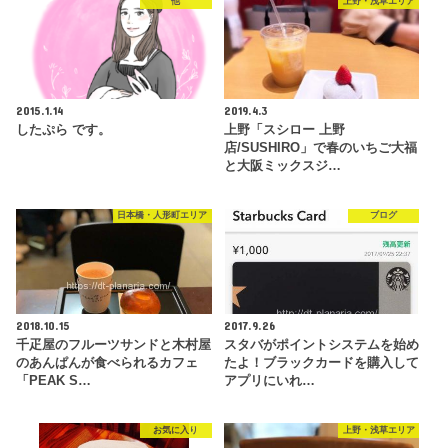
他
上野・浅草エリア
2015.1.14
2019.4.3
したぷら です。
上野「スシロー 上野
店/SUSHIRO」で春のいちご大福
と大阪ミックスジ…
日本橋・人形町エリア
ブログ
2018.10.15
2017.9.26
千疋屋のフルーツサンドと木村屋
スタバがポイントシステムを始め
のあんぱんが食べられるカフェ
たよ！ブラックカードを購入して
「PEAK S…
アプリにいれ…
お気に入り
上野・浅草エリア