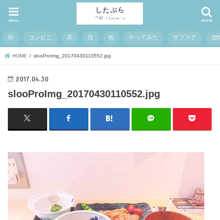
menu
search
街
コンビニ
衣
住
他
やってみた
サブスク
お
HOME
slooProImg_20170430110552.jpg
2017.04.30
slooProImg_20170430110552.jpg