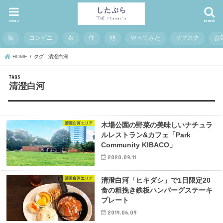
menu
search
街
コンビニ
衣
住
他
やってみた
サブスク
お
HOME
タグ : 清澄白河
清澄白河
清澄白河エリア
木場公園の野菜の美味しいナチュラ
ルレストラン&カフェ「Park
Community KIBACO」
2020.09.11
清澄白河エリア
清澄白河「ヒキダシ」で1日限定20
食の粗挽き鉄板ハンバーグステーキ
プレート
2019.06.09