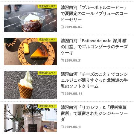
清澄白河エリア
清澄白河「ブルーボトルコーヒー」
で夏限定のコールドブリューのコー
ヒーゼリー
2019.06.03
清澄白河エリア
清澄白河「Patisserie cafe 深川 猫
の目堂」でゴルゴンゾーラのチーズ
ケーキ
2019.05.31
清澄白河エリア
清澄白河「チーズのこえ」でコンシ
ェルジュが選りすぐった北海道の牛
乳のソフトクリーム
2019.05.28
清澄白河エリア
清澄白河「リカシツ」&「理科室蒸
留所」で蒸留されたジンジャーソー
ダ
2019.05.19