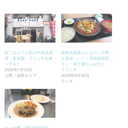
朝ごはんで人気の中国居酒
和食居酒屋さんなのに中華
屋「老酒舗」でランチを食
も美味しい？！新御徒町駅
べてきた
すぐ「樹下夢(じゅげむ)」
2020年7月25日
でランチ
上野・浅草エリア
2018年8月30日
ランチ
かっぱ橋 「BRASSERIE