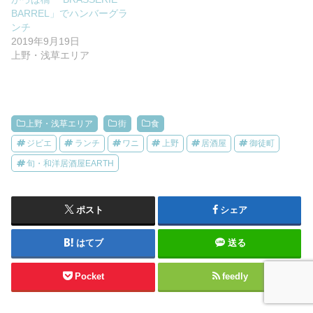
BARREL」でハンバーグラ
ンチ
2019年9月19日
上野・浅草エリア
上野・浅草エリア
街
食
ジビエ
ランチ
ワニ
上野
居酒屋
御徒町
旬・和洋居酒屋EARTH
ポスト
シェア
はてブ
送る
Pocket
feedly