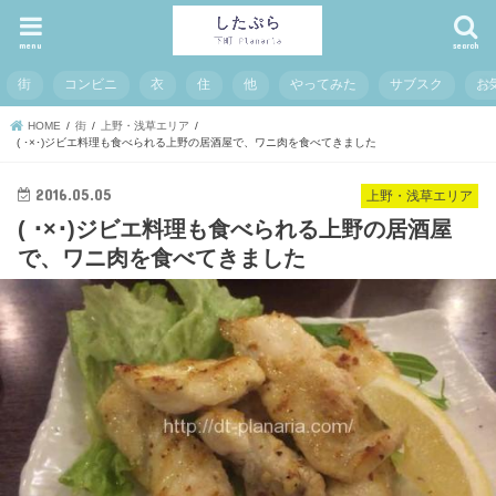
menu
search
街
コンビニ
衣
住
他
やってみた
サブスク
お
HOME
街
上野・浅草エリア
( ･×･)ジビエ料理も食べられる上野の居酒屋で、ワニ肉を食べてきました
2016.05.05
上野・浅草エリア
( ･×･)ジビエ料理も食べられる上野の居酒屋
で、ワニ肉を食べてきました