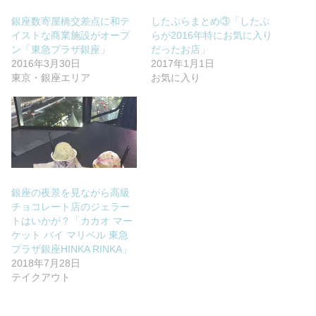
銀座数寄屋橋交差点に和テ
したぷらまとめ③「したぷ
イストな商業施設がオープ
らが2016年特にお気に入り
ン「東急プラザ銀座」
だったお店」
2016年3月30日
2017年1月1日
東京・銀座エリア
お気に入り
銀座の夜景を見ながら高級
チョコレート店のジェラー
トはいかが？「カカオ マー
ケット バイ マリベル 東急
プラザ銀座HINKA RINKA」
2018年7月28日
テイクアウト