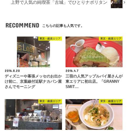
上野で人気の純喫茶「古城」でひとりナポリタン
RECOMMEND
こちらの記事も人気です。
東京・銀座エリア
東京・銀座エリア
2016.8.20
2016.4.7
ディズニーや幕張メッセのお出か
三宿の人気アップルパイ屋さんが
け前に、京葉線付近駅ナカパン屋
東エリアに初出店。「GRANNY
さんでモーニング
SMIT…
東京・銀座エリア
東京・銀座エリア