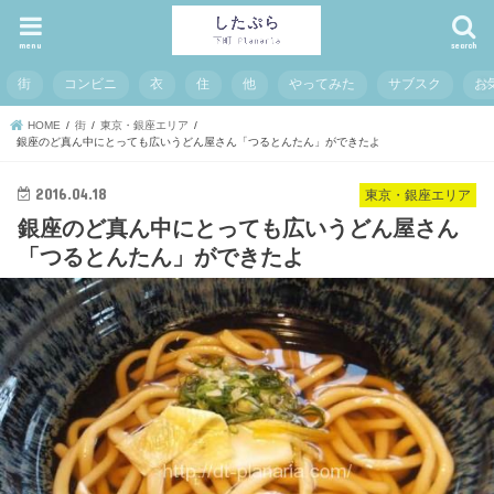
menu
search
街
コンビニ
衣
住
他
やってみた
サブスク
お
HOME
街
東京・銀座エリア
銀座のど真ん中にとっても広いうどん屋さん「つるとんたん」ができたよ
2016.04.18
東京・銀座エリア
銀座のど真ん中にとっても広いうどん屋さん
「つるとんたん」ができたよ