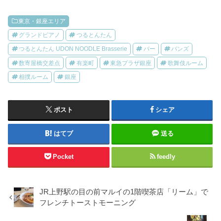
東京・銀座エリア
グランドピアノ
つるとんたん
つるとんたん UDON NOODLE Brasserie
バー
バンズ
数寄屋橋交差点
有楽町
東急プラザ銀座
歌舞伎ルーム
相撲ルーム
銀座
ポスト
シェア
はてブ
送る
Pocket
feedly
JR上野駅の目の前マルイの1階喫茶店「リーム」で
フレンチトーストモーニング