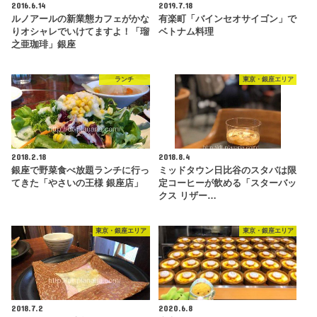
2016.6.14
2019.7.18
ルノアールの新業態カフェがかな
有楽町「バインセオサイゴン」で
りオシャレでいけてますよ！「瑠
ベトナム料理
之亜珈琲」銀座
ランチ
東京・銀座エリア
2018.2.18
2018.8.4
銀座で野菜食べ放題ランチに行っ
ミッドタウン日比谷のスタバは限
てきた「やさいの王様 銀座店」
定コーヒーが飲める「スターバッ
クス リザー…
東京・銀座エリア
東京・銀座エリア
2018.7.2
2020.6.8