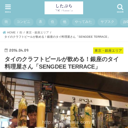
menu
search
街
コンビニ
衣
住
他
やってみた
サブスク
お
HOME
街
東京・銀座エリア
タイのクラフトビールが飲める！銀座のタイ料理屋さん「SENGDEE TERRACE」
2016.04.09
東京・銀座エリア
タイのクラフトビールが飲める！銀座のタイ
料理屋さん「SENGDEE TERRACE」