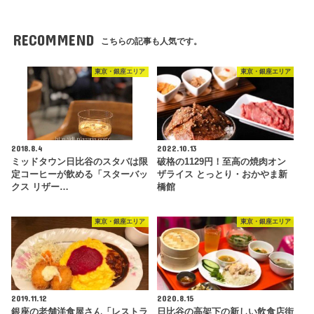
RECOMMEND
こちらの記事も人気です。
東京・銀座エリア
東京・銀座エリア
2018.8.4
2022.10.13
ミッドタウン日比谷のスタバは限
破格の1129円！至高の焼肉オン
定コーヒーが飲める「スターバッ
ザライス とっとり・おかやま新
クス リザー…
橋館
東京・銀座エリア
東京・銀座エリア
2019.11.12
2020.8.15
銀座の老舗洋食屋さん「レストラ
日比谷の高架下の新しい飲食店街