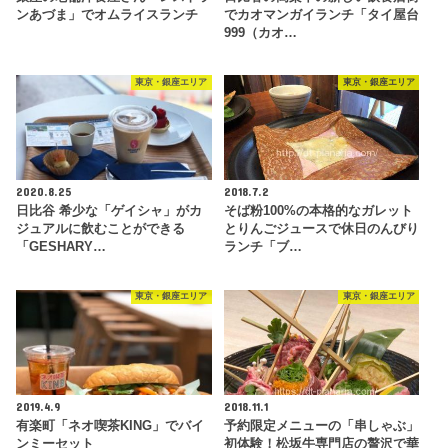
ンあづま」でオムライスランチ
でカオマンガイランチ「タイ屋台
999（カオ…
東京・銀座エリア
東京・銀座エリア
2020.8.25
2018.7.2
日比谷 希少な「ゲイシャ」がカ
そば粉100%の本格的なガレット
ジュアルに飲むことができる
とりんごジュースで休日のんびり
「GESHARY…
ランチ「ブ…
東京・銀座エリア
東京・銀座エリア
2019.4.9
2018.11.1
有楽町「ネオ喫茶KING」でバイ
予約限定メニューの「串しゃぶ」
ンミーセット
初体験！松坂牛専門店の贅沢で華