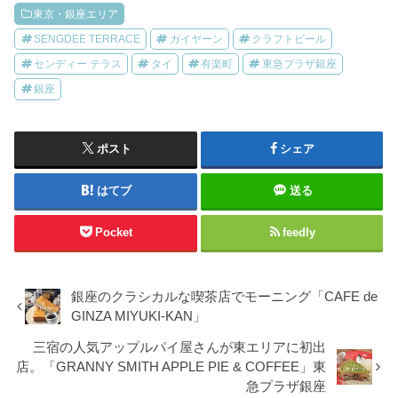
東京・銀座エリア
SENGDEE TERRACE
ガイヤーン
クラフトビール
センディー テラス
タイ
有楽町
東急プラザ銀座
銀座
ポスト
シェア
はてブ
送る
Pocket
feedly
銀座のクラシカルな喫茶店でモーニング「CAFE de
GINZA MIYUKI-KAN」
三宿の人気アップルパイ屋さんが東エリアに初出
店。「GRANNY SMITH APPLE PIE & COFFEE」東
急プラザ銀座