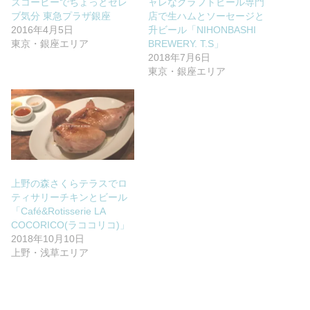
ズコーヒーでちょっとセレ
ャレなクラフトビール専門
ブ気分 東急プラザ銀座
店で生ハムとソーセージと
2016年4月5日
升ビール「NIHONBASHI
東京・銀座エリア
BREWERY. T.S」
2018年7月6日
東京・銀座エリア
上野の森さくらテラスでロ
ティサリーチキンとビール
「Café&Rotisserie LA
COCORICO(ラココリコ)」
2018年10月10日
上野・浅草エリア