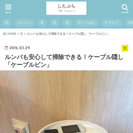
menu
search
街
コンビニ
衣
住
他
やってみた
サブスク
お
HOME
住
ルンバも安心して掃除できる！ケーブル隠し「ケーブルビン」
2016.03.29
住
ルンバも安心して掃除できる！ケーブル隠し
「ケーブルビン」