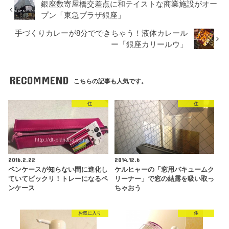
銀座数寄屋橋交差点に和テイストな商業施設がオー
プン「東急プラザ銀座」
手づくりカレーが8分でできちゃう！液体カレール
ー「銀座カリールウ」
RECOMMEND
こちらの記事も人気です。
住
住
2016.2.22
2014.12.6
ペンケースが知らない間に進化し
ケルヒャーの「窓用バキュームク
ていてビックリ！トレーになるペ
リーナー」で窓の結露を吸い取っ
ンケース
ちゃおう
お気に入り
住