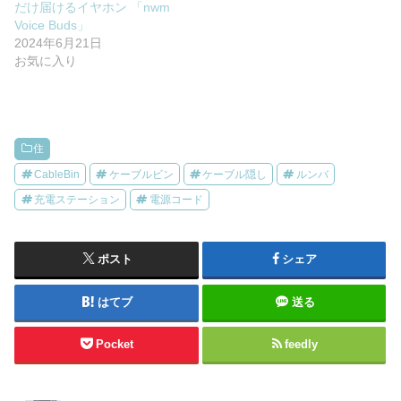
だけ届けるイヤホン 「nwm
Voice Buds」
2024年6月21日
お気に入り
住
CableBin
ケーブルビン
ケーブル隠し
ルンバ
充電ステーション
電源コード
ポスト
シェア
はてブ
送る
Pocket
feedly