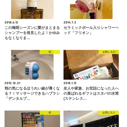
2018.6.13
2014.7.5
この梅雨シーズンに髪がまとまる
セラミックボール入りシャワーヘ
シャンプーを発見したよ！かゆみ
ッド「フリオン」
もなくなりま…
住
お気に入り
2015.12.21
2018.1.13
頬の気になるほうれい線が薄くな
友人や家族、お世話になった人へ
る？！マッサージできるハブラシ
の喜ばれるギフトはスタバの水筒
「デンタルプ…
(ステンレス…
住
お気に入り