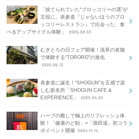
「捨てられていた“ブロッコリーの茎”が
主役に。表参道『じゃないほうのブロ
ッコリーレストラン』で出会った、食
べるアップサイクル体験」
2026.02.03
むぎとろの日フェア開催！浅草の老舗
で体験する“TORORO”の進化
2025.06.13
表参道に誕生！“SHOGUN”を五感で楽
しむ新名所「SHOGUN CAFE &
EXPERIENCE」
2025.04.22
ハーブの癒しで極上のリフレッシュ体
験！「健康のど飴」×「堀田湯」初コラ
ボイベント開催
2024.11.14