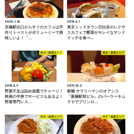
2020.1.18
2018.6.1
京橋駅出口からすぐのカフェは手
東京ミッドタウン日比谷のレクサ
作りトーストがボリューミーで美
スカフェで断面がキレイなサンド
味しいよ！「…
イッチを食べ…
東京・銀座エリア
東京・銀座エリア
2018.8.9
2019.10.2
野菜不足は詰め放題でチャージ！
新橋 サラリーマンのオアシス
映画の半券でサービスもあるよ！
「新橋駅前ビル」のパーラーキム
野菜専門レス…
ラヤでプリンロ…
東京・銀座エリア
東京・銀座エリア