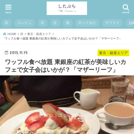
menu
search
街
コンビニ
衣
住
他
やってみた
サブスク
お
HOME
街
東京・銀座エリア
ワッフル食べ放題 東銀座の紅茶が美味しいカフェで女子会はいかが？「マザーリーフ」
2015.11.19
東京・銀座エリア
ワッフル食べ放題 東銀座の紅茶が美味しいカ
フェで女子会はいかが？「マザーリーフ」