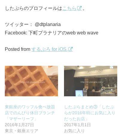
したぷらのプロフィールは
こちら
。
ツイッター： @dtplanaria
Facebook: 下町プラナリアのweb web wave
Posted from
するぷろ for iOS.
東銀座のワッフル食べ放題
したぷらまとめ③「したぷ
店でのんびり休日ブランチ
らが2016年特にお気に入り
「マザーリーフ」
だったお店」
2016年1月27日
2017年1月1日
東京・銀座エリア
お気に入り