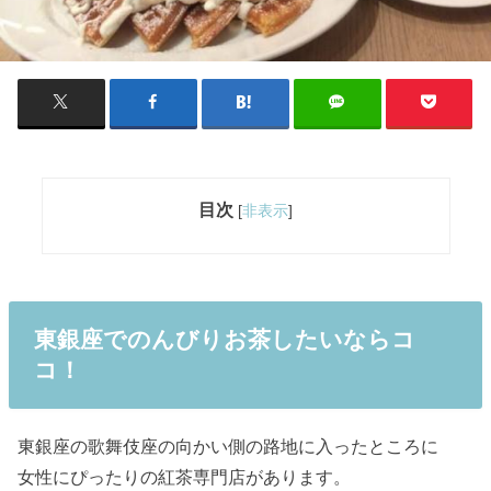
目次
[
非表示
]
東銀座でのんびりお茶したいならコ
コ！
東銀座の歌舞伎座の向かい側の路地に入ったところに
女性にぴったりの紅茶専門店があります。