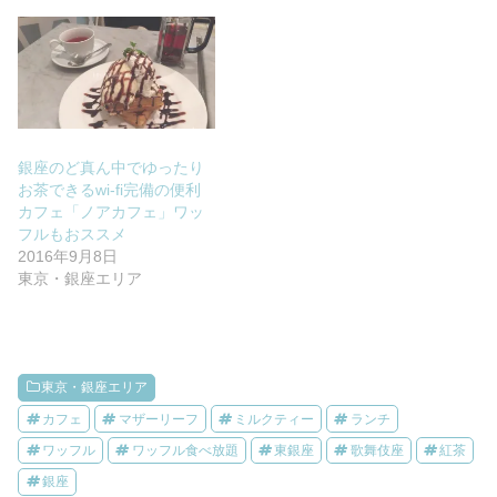
銀座のど真ん中でゆったり
お茶できるwi-fi完備の便利
カフェ「ノアカフェ」ワッ
フルもおススメ
2016年9月8日
東京・銀座エリア
東京・銀座エリア
カフェ
マザーリーフ
ミルクティー
ランチ
ワッフル
ワッフル食べ放題
東銀座
歌舞伎座
紅茶
銀座