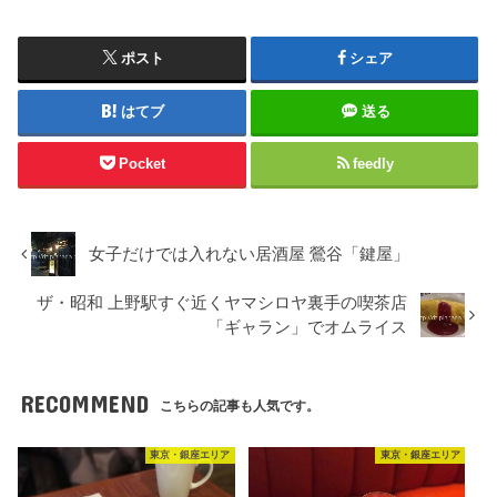
ポスト
シェア
はてブ
送る
Pocket
feedly
女子だけでは入れない居酒屋 鶯谷「鍵屋」
ザ・昭和 上野駅すぐ近くヤマシロヤ裏手の喫茶店
「ギャラン」でオムライス
RECOMMEND
こちらの記事も人気です。
東京・銀座エリア
東京・銀座エリア