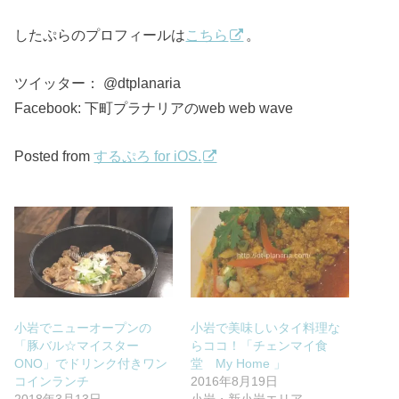
したぷらのプロフィールは
こちら
。
ツイッター： @dtplanaria
Facebook: 下町プラナリアのweb web wave
Posted from
するぷろ for iOS.
小岩でニューオープンの
小岩で美味しいタイ料理な
「豚バル☆マイスター
らココ！「チェンマイ食
ONO」でドリンク付きワン
堂 My Home 」
コインランチ
2016年8月19日