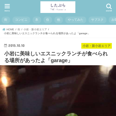
menu
search
街
コンビニ
衣
住
他
やってみた
サブスク
お
HOME
街
小岩・新小岩エリア
小岩に美味しいエスニックランチが食べられる場所があったよ「garage」
2015.10.10
小岩・新小岩エリア
小岩に美味しいエスニックランチが食べられ
る場所があったよ「garage」