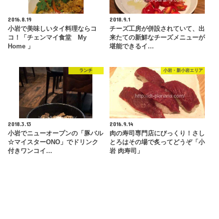
2016.8.19
2018.9.1
小岩で美味しいタイ料理ならコ
チーズ工房が併設されていて、出
コ！「チェンマイ食堂 My
来たての新鮮なチーズメニューが
Home 」
堪能できるイ…
ランチ
小岩・新小岩エリア
2018.3.13
2016.9.14
小岩でニューオープンの「豚バル
肉の寿司専門店にびっくり！さし
☆マイスターONO」でドリンク
とろはその場で炙ってどうぞ「小
付きワンコイ…
岩 肉寿司」