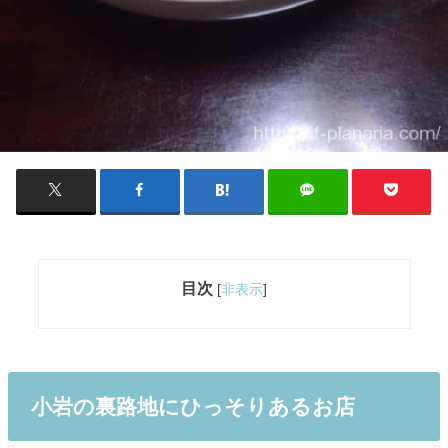
目次
[
非表示
]
小岩の裏路地にひっそりあるお店