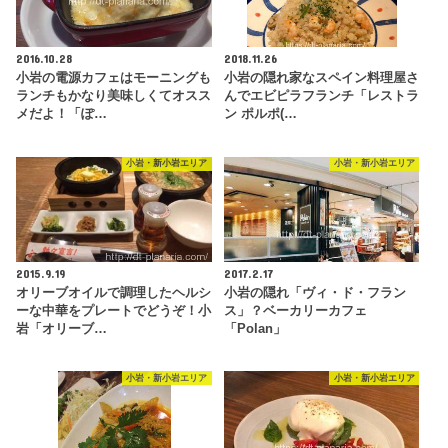
2016.10.28
2018.11.26
小岩の電源カフェはモーニングも
小岩の隠れ家なスペイン料理屋さ
ランチもかなり美味しくてオスス
んでエビピラフランチ「レストラ
メだよ！「ぽ…
ン ポルポ(…
小岩・新小岩エリア
小岩・新小岩エリア
2015.9.19
2017.2.17
オリーブオイルで調理したヘルシ
小岩の隠れ「ヴィ・ド・フラン
ーな中華をプレートでどうぞ！小
ス」？ベーカリーカフェ
岩「オリーブ…
「Polan」
小岩・新小岩エリア
小岩・新小岩エリア