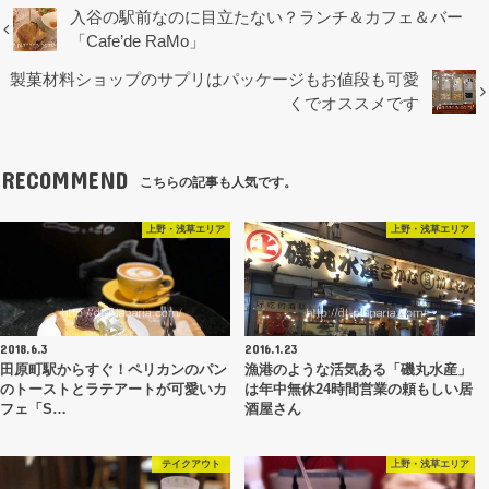
入谷の駅前なのに目立たない？ランチ＆カフェ＆バー
「Cafe’de RaMo」
製菓材料ショップのサプリはパッケージもお値段も可愛
くでオススメです
RECOMMEND
こちらの記事も人気です。
上野・浅草エリア
上野・浅草エリア
2018.6.3
2016.1.23
田原町駅からすぐ！ペリカンのパン
漁港のような活気ある「磯丸水産」
のトーストとラテアートが可愛いカ
は年中無休24時間営業の頼もしい居
フェ「S…
酒屋さん
テイクアウト
上野・浅草エリア