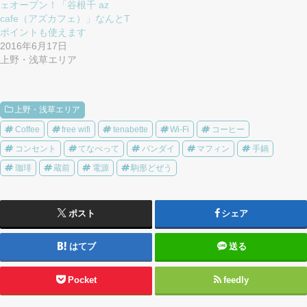
ェオープン！「谷根千 az
cafe（アズカフェ）」なんとT
ポイントも使えます
2016年6月17日
上野・浅草エリア
上野・浅草エリア
Coffee
free wifi
tenabette
Wi-Fi
コーヒー
コンセント
てなべって
バンダイ
マフィン
手鍋
珈琲
蔵前
電源
駒形どぜう
ポスト
シェア
はてブ
送る
Pocket
feedly