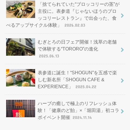
「捨てられていた“ブロッコリーの茎”が
主役に。表参道『じゃないほうのブロ
ッコリーレストラン』で出会った、食
べるアップサイクル体験」
2026.02.03
むぎとろの日フェア開催！浅草の老舗
で体験する“TORORO”の進化
2025.06.13
表参道に誕生！“SHOGUN”を五感で楽
しむ新名所「SHOGUN CAFE &
EXPERIENCE」
2025.04.22
ハーブの癒しで極上のリフレッシュ体
験！「健康のど飴」×「堀田湯」初コラ
ボイベント開催
2024.11.14