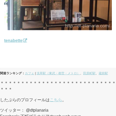
tenabette
関連ランキング：
カフェ
|
浅草駅（東武・都営・メトロ）
、
田原町駅
、
蔵前駅
＊＊＊＊＊＊＊＊＊＊＊＊＊＊＊＊＊＊＊＊＊＊＊＊＊＊＊＊
＊＊＊
したぷらのプロフィールは
こちら
。
ツイッター： @dtplanaria