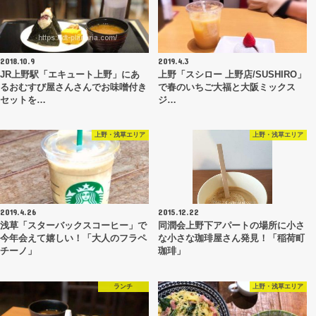
2018.10.9
2019.4.3
JR上野駅「エキュート上野」にあ
上野「スシロー 上野店/SUSHIRO」
るおむすび屋さんさんでお味噌付き
で春のいちご大福と大阪ミックス
セットを…
ジ…
上野・浅草エリア
上野・浅草エリア
2019.4.26
2015.12.22
浅草「スターバックスコーヒー」で
同潤会上野下アパートの場所に小さ
今年会えて嬉しい！「大人のフラペ
な小さな珈琲屋さん発見！「稲荷町
チーノ」
珈琲」
ランチ
上野・浅草エリア