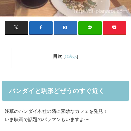
目次
[
非表示
]
バンダイと駒形どぜうのすぐ近く
浅草のバンダイ本社の隣に素敵なカフェを発見！
いま映画で話題のパッマンもいますよ〜