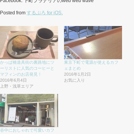
Facebook: 下町プラナリアのweb web wave
Posted from
するぷろ for iOS.
かっぱ橋道具街の裏路地にツ
東京下町で電源が使えるカフ
ーリストに人気のコーヒーと
ェまとめ
マフィンのお店発見！
2016年1月2日
2016年6月4日
お気に入り
上野・浅草エリア
谷中におしゃれで可愛いカフ