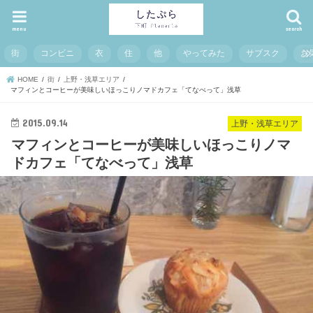
menu
search
街
コンビニ
衣
住
他
やってみた
サブスク
お
HOME
街
上野・浅草エリア
マフィンとコーヒーが美味しいほっこりノマドカフェ「てなべって」浅草
2015.09.14
上野・浅草エリア
マフィンとコーヒーが美味しいほっこりノマ
ドカフェ「てなべって」浅草