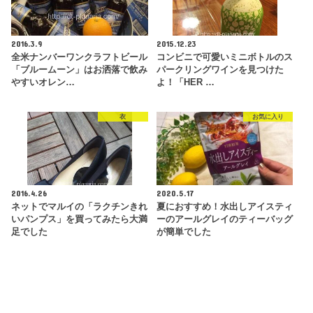
2016.3.9
2015.12.23
全米ナンバーワンクラフトビール
コンビニで可愛いミニボトルのス
「ブルームーン」はお洒落で飲み
パークリングワインを見つけた
やすいオレン…
よ！「HER …
衣
お気に入り
2016.4.26
2020.5.17
ネットでマルイの「ラクチンきれ
夏におすすめ！水出しアイスティ
いパンプス」を買ってみたら大満
ーのアールグレイのティーバッグ
足でした
が簡単でした