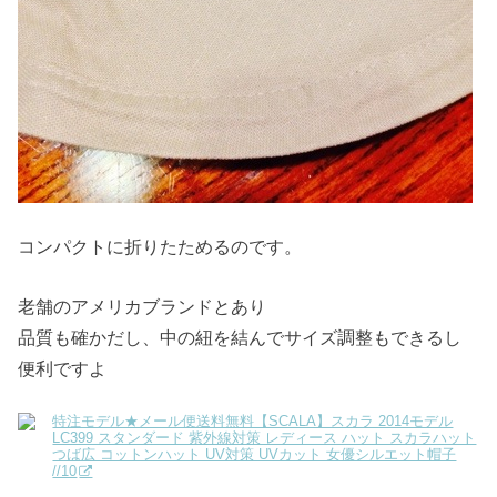
コンパクトに折りたためるのです。
老舗のアメリカブランドとあり
品質も確かだし、中の紐を結んでサイズ調整もできるし
便利ですよ
特注モデル★メール便送料無料【SCALA】スカラ 2014モデル
LC399 スタンダード 紫外線対策 レディース ハット スカラハット
つば広 コットンハット UV対策 UVカット 女優シルエット帽子
//10