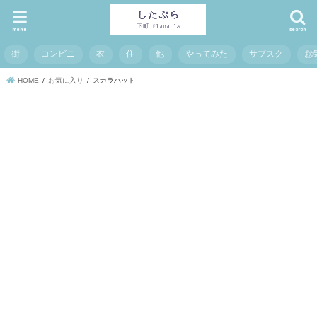
menu
search
街
コンビニ
衣
住
他
やってみた
サブスク
お
HOME
お気に入り
スカラハット