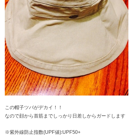
この帽子ツバがデカイ！！
なので顔から首筋までしっかり日差しからガードします
※紫外線防止指数(UPF値):UPF50+