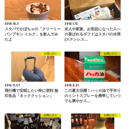
2018.10.3
2018.1.13
スタバでかぼちゃの「クリーミー
友人や家族、お世話になった人へ
パンプキン ミルク」を飲んでみ
の喜ばれるギフトはスタバの水筒
たよ
(ステンレス…
お気に入り
お気に入り
2016.11.27
2018.8.21
飛行機で安眠したい時に便利 無
この夏大活躍！ハッカ油で手作り
印良品「ネッククッション」
のミントスプレーを携帯していつ
でも爽やかス…
お気に入り
お気に入り