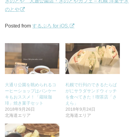
きのとや 大通公園店・きのとやカフェ – 札幌 洋菓子き
のとや
Posted from
するぷろ for iOS.
大通り公園を眺められるコ
札幌で行列のできるたらば
ーヒーショップはパンケー
がにサラダサンドウィッチ
キもおススメ！「蔵味珈
を食べてきた！喫茶店「さ
琲」焼き菓子セット
えら」
2018年9月26日
2018年9月24日
北海道エリア
北海道エリア