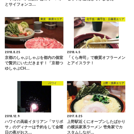
とサイフォンコ…
東京・銀座エリア
北千住・南千住・日暮里エリア
2018.8.25
2018.4.5
京都のしゃぶしゃぶを都内の個室
「くら寿司」で糖質オフラーメン
で贅沢にいただきます！「京都つ
とアイスラテ！
ゆしゃぶCH…
ハワイ
上野・浅草エリア
2018.12.9
2017.8.25
ハワイの高級イタリアン「マリポ
上野駅近くにオープンしたばかり
サ」のディナーは予約をして金曜
の横浜家系ラーメン 壱角家でカ
日の夜がおス…
スタムしなが…