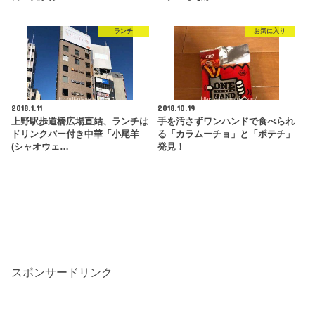
ランチ
お気に入り
2018.1.11
2018.10.19
上野駅歩道橋広場直結、ランチは
手を汚さずワンハンドで食べられ
ドリンクバー付き中華「小尾羊
る「カラムーチョ」と「ポテチ」
(シャオウェ…
発見！
スポンサードリンク