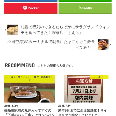
Pocket
feedly
札幌で行列のできるたらばがにサラダサンドウィッ
チを食べてきた！喫茶店「さえら」
羽田空港第1ターミナルで朝食にたまごかけご飯食
べてみた！
RECOMMEND
こちらの記事も人気です。
とうきょうスカイツリー・亀戸・錦糸町エリ
食
ア
2018.5.24
2018.7.19
錦糸町駅前の丸井入ってすぐの
来年9月までに全店禁煙化！サイ
「下町のパン工房」はコッペパン
ゼリヤが進化していました