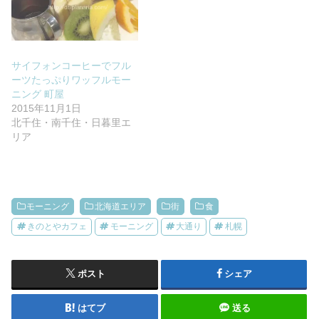
サイフォンコーヒーでフル
ーツたっぷりワッフルモー
ニング 町屋
2015年11月1日
北千住・南千住・日暮里エ
リア
モーニング
北海道エリア
街
食
きのとやカフェ
モーニング
大通り
札幌
ポスト
シェア
はてブ
送る