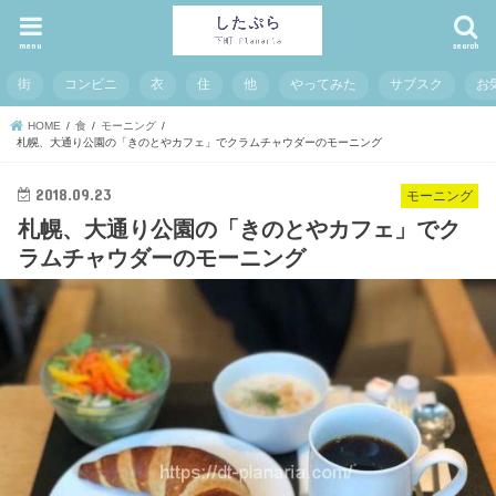
menu
search
街
コンビニ
衣
住
他
やってみた
サブスク
お
HOME
食
モーニング
札幌、大通り公園の「きのとやカフェ」でクラムチャウダーのモーニング
2018.09.23
モーニング
札幌、大通り公園の「きのとやカフェ」でク
ラムチャウダーのモーニング