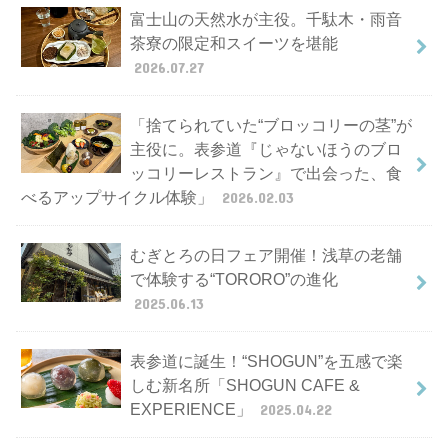
富士山の天然水が主役。千駄木・雨音
茶寮の限定和スイーツを堪能
2026.07.27
「捨てられていた“ブロッコリーの茎”が
主役に。表参道『じゃないほうのブロ
ッコリーレストラン』で出会った、食
べるアップサイクル体験」
2026.02.03
むぎとろの日フェア開催！浅草の老舗
で体験する“TORORO”の進化
2025.06.13
表参道に誕生！“SHOGUN”を五感で楽
しむ新名所「SHOGUN CAFE &
EXPERIENCE」
2025.04.22