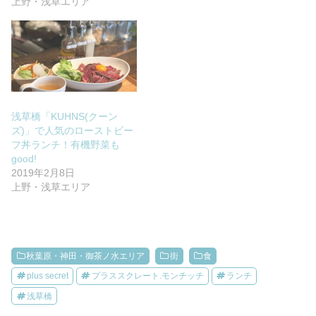
上野・浅草エリア
浅草橋「KUHNS(クーン
ズ)」で人気のローストビー
フ丼ランチ！有機野菜も
good!
2019年2月8日
上野・浅草エリア
秋葉原・神田・御茶ノ水エリア
街
食
plus secret
プラススクレート.モンチッチ
ランチ
浅草橋