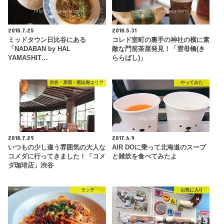
2018.7.25
2018.5.31
ミッドタウン日比谷にある
コレド室町の裏手の神社の横に素
「NADABAN by HAL
敵な門前茶屋発見！「雲母橋(き
YAMASHIT…
ららばし)」
渋谷・原宿・恵比寿エリア
やってみた
2018.7.29
2017.6.9
いつもの少し違う雰囲気の大人な
AIR DOに乗って北海道のスープ
コメダに行ってきました！「コメ
と雑炊を食べてみたよ
ダ珈琲店」渋谷
ランチ
お気に入り