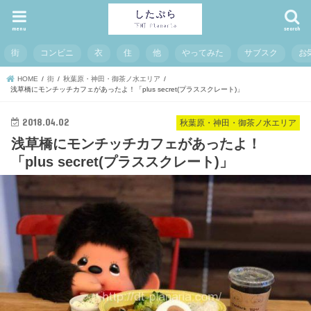
menu
search
街
コンビニ
衣
住
他
やってみた
サブスク
お
HOME
街
秋葉原・神田・御茶ノ水エリア
浅草橋にモンチッチカフェがあったよ！「plus secret(プラススクレート)」
2018.04.02
秋葉原・神田・御茶ノ水エリア
浅草橋にモンチッチカフェがあったよ！
「plus secret(プラススクレート)」