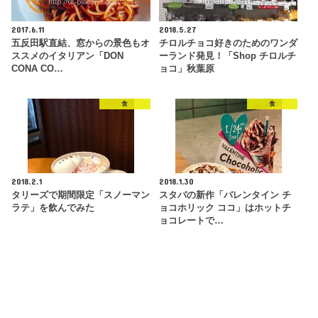
2017.6.11
2018.5.27
五反田駅直結、窓からの景色もオ
チロルチョコ好きのためのワンダ
ススメのイタリアン「DON
ーランド発見！「Shop チロルチ
CONA CO…
ョコ」秋葉原
食
食
2018.2.1
2018.1.30
タリーズで期間限定「スノーマン
スタバの新作「バレンタイン チ
ラテ」を飲んでみた
ョコホリック ココ」はホットチ
ョコレートで…