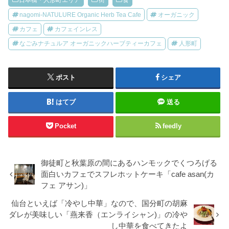
日本橋・人形町エリア
街
食
nagomi‐NATULURE Organic Herb Tea Cafe
オーガニック
カフェ
カフェインレス
なごみナチュルア オーガニックハーブティーカフェ
人形町
ポスト
シェア
はてブ
送る
Pocket
feedly
御徒町と秋葉原の間にあるハンモックでくつろげる
面白いカフェでスフレホットケーキ「cafe asan(カ
フェ アサン)」
仙台といえば「冷やし中華」なので、国分町の胡麻
ダレが美味しい「燕来香（エンライシャン)」の冷や
し中華を食べてきたよ