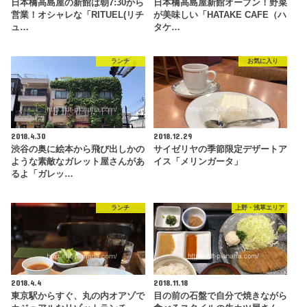
日本橋高島屋の新館は朝7:30から
日本橋高島屋新館オープン！野菜
営業！オシャレな「RITUEL(リチ
が美味しい「HATAKE CAFE（ハ
ュ…
タケ…
ランチ
お気に入り
2018.4.30
2018.12.29
渋谷の奥に絵本から飛び出しかの
サイゼリヤの季節限定デザートア
ような素敵なガレット屋さんがあ
イス「メリンガータ」
るよ「ガレッ…
ランチ
上野・浅草エリア
2018.4.4
2018.11.18
東京駅からすぐ、丸の内オアゾで
目の前の石盤で自分で焼きながら