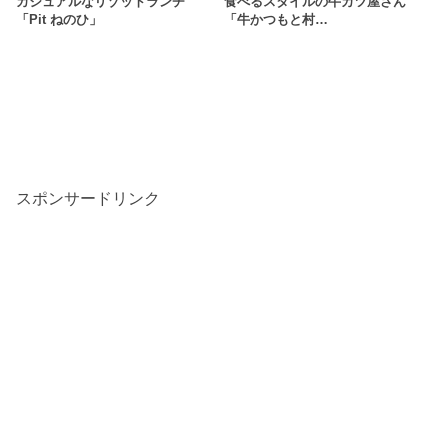
カジュアルなリゾットランチ
食べるスタイルの牛カツ屋さん
「Pit ねのひ」
「牛かつもと村…
スポンサードリンク