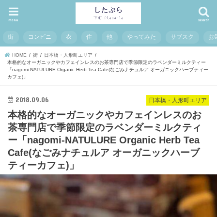
menu
search
街
コンビニ
衣
住
他
やってみた
サブスク
お
HOME
街
日本橋・人形町エリア
本格的なオーガニックやカフェインレスのお茶専門店で季節限定のラベンダーミルクティー
「nagomi‐NATULURE Organic Herb Tea Cafe(なごみナチュルア オーガニックハーブティー
カフェ)」
2018.09.06
日本橋・人形町エリア
本格的なオーガニックやカフェインレスのお
茶専門店で季節限定のラベンダーミルクティ
ー「nagomi‐NATULURE Organic Herb Tea
Cafe(なごみナチュルア オーガニックハーブ
ティーカフェ)」