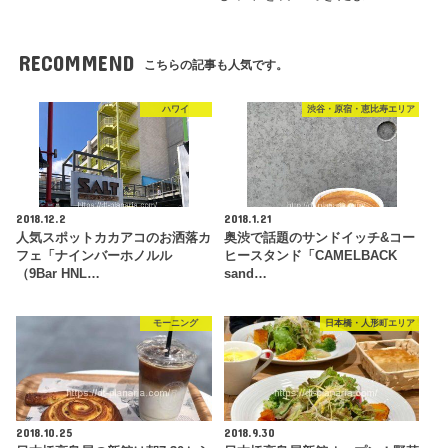
RECOMMEND
こちらの記事も人気です。
ハワイ
渋谷・原宿・恵比寿エリア
2018.12.2
2018.1.21
人気スポットカカアコのお洒落カ
奥渋で話題のサンドイッチ&コー
フェ「ナインバーホノルル
ヒースタンド「CAMELBACK
（9Bar HNL…
sand…
モーニング
日本橋・人形町エリア
2018.10.25
2018.9.30