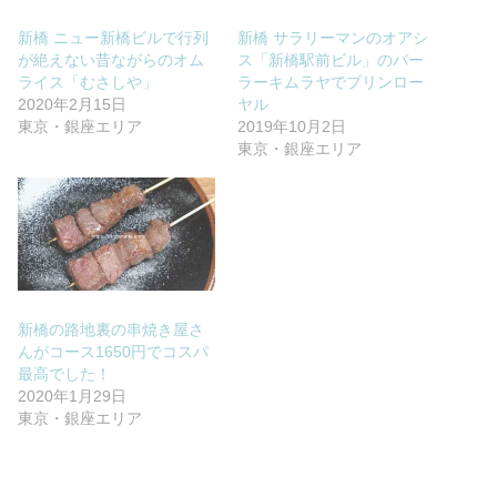
新橋 ニュー新橋ビルで行列
新橋 サラリーマンのオアシ
が絶えない昔ながらのオム
ス「新橋駅前ビル」のパー
ライス「むさしや」
ラーキムラヤでプリンロー
2020年2月15日
ヤル
東京・銀座エリア
2019年10月2日
東京・銀座エリア
新橋の路地裏の串焼き屋さ
んがコース1650円でコスパ
最高でした！
2020年1月29日
東京・銀座エリア