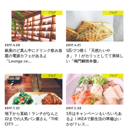
ブログ
ブログ
2017.4.28
2017.4.21
銀座のど真ん中にドリンク飲み放
1匹づつ焼く「天然たいや
題の電源カフェがあるよ
き」？！がカリッとしてて美味し
「Lounge ce…
い「鳴門鯛焼本舗」
ブログ
ブログ
2017.7.23
2017.3.20
地下から直結！ランチがなんと
3月はキャンペーンもいろいろあ
22までの人気パン屋さん「THE
るよ！IKEAで新生活の準備はい
CITY …
かが？レス…