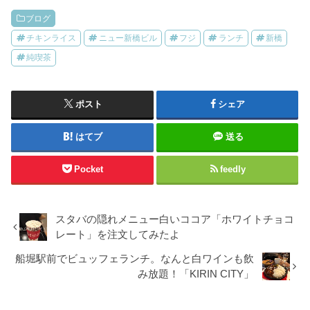
ブログ
チキンライス
ニュー新橋ビル
フジ
ランチ
新橋
純喫茶
ポスト
シェア
はてブ
送る
Pocket
feedly
スタバの隠れメニュー白いココア「ホワイトチョコ
レート」を注文してみたよ
船堀駅前でビュッフェランチ。なんと白ワインも飲
み放題！「KIRIN CITY」