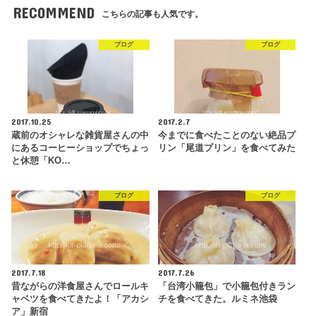
RECOMMEND
こちらの記事も人気です。
ブログ
ブログ
2017.10.25
2017.2.7
蔵前のオシャレな雑貨屋さんの中
今までに食べたことのない絶品プ
にあるコーヒーショップでちょっ
リン「尾道プリン」を食べてみた
と休憩「KO…
ブログ
ブログ
2017.7.18
2017.7.26
昔ながらの洋食屋さんでロールキ
「台湾小籠包」で小籠包付きラン
ャベツを食べてきたよ！「アカシ
チを食べてきた。ルミネ池袋
ア」新宿