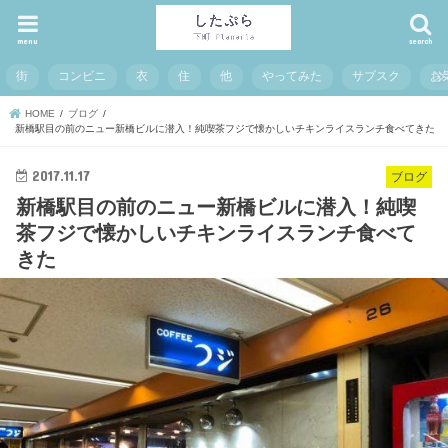
menu
search
街
コンビニ
衣
住
他
やってみた
サブスク
お
HOME
ブログ
新橋駅目の前のニュー新橋ビルに潜入！純喫茶フジで懐かしいチキンライスランチ食べてきた
2017.11.17
ブログ
新橋駅目の前のニュー新橋ビルに潜入！純喫
茶フジで懐かしいチキンライスランチ食べて
きた