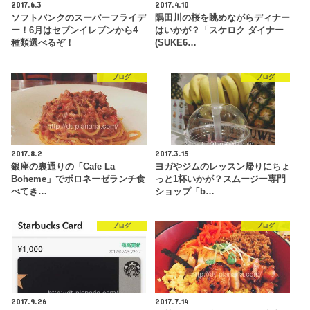
2017.6.3
2017.4.10
ソフトバンクのスーパーフライデ
隅田川の桜を眺めながらディナー
ー！6月はセブンイレブンから4
はいかが？「スケロク ダイナー
種類選べるぞ！
(SUKE6…
ブログ
ブログ
2017.8.2
2017.3.15
銀座の裏通りの「Cafe La
ヨガやジムのレッスン帰りにちょ
Boheme」でボロネーゼランチ食
っと1杯いかが？スムージー専門
べてき…
ショップ「b…
ブログ
ブログ
2017.9.26
2017.7.14