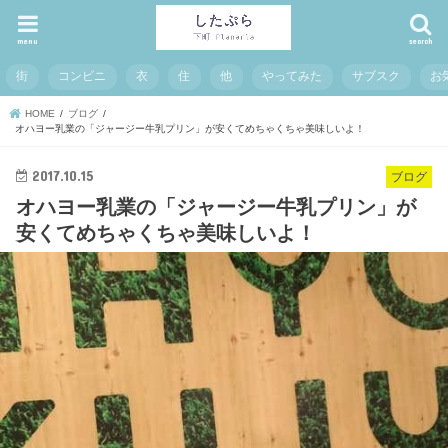
menu
search
街
コンビニ
衣
住
他
やってみた
サブスク
お
HOME
ブログ
オハヨー乳業の「ジャージー牛乳プリン」が安くてめちゃくちゃ美味しいよ！
2017.10.15
ブログ
オハヨー乳業の「ジャージー牛乳プリン」が
安くてめちゃくちゃ美味しいよ！