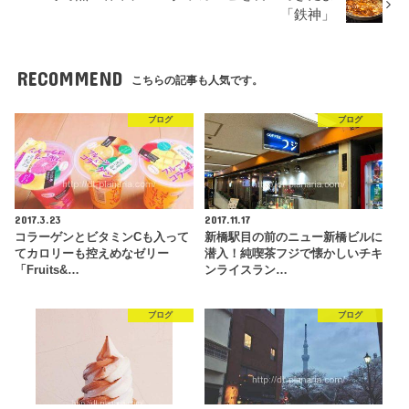
「鉄神」
RECOMMEND
こちらの記事も人気です。
ブログ
ブログ
2017.3.23
2017.11.17
コラーゲンとビタミンCも入って
新橋駅目の前のニュー新橋ビルに
てカロリーも控えめなゼリー
潜入！純喫茶フジで懐かしいチキ
「Fruits&…
ンライスラン…
ブログ
ブログ