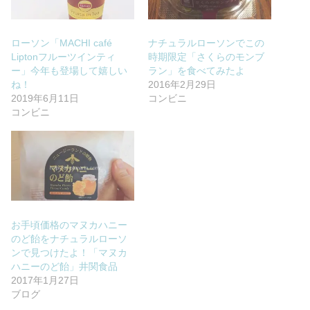
ローソン「MACHI café
ナチュラルローソンでこの
Liptonフルーツインティ
時期限定「さくらのモンブ
ー」今年も登場して嬉しい
ラン」を食べてみたよ
ね！
2016年2月29日
2019年6月11日
コンビニ
コンビニ
お手頃価格のマヌカハニー
のど飴をナチュラルローソ
ンで見つけたよ！「マヌカ
ハニーのど飴」井関食品
2017年1月27日
ブログ