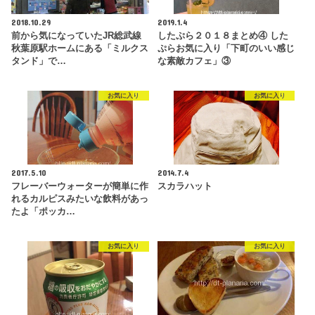
2018.10.29
2019.1.4
前から気になっていたJR総武線
したぷら２０１８まとめ④ した
秋葉原駅ホームにある「ミルクス
ぷらお気に入り「下町のいい感じ
タンド」で…
な素敵カフェ」③
お気に入り
お気に入り
2017.5.10
2014.7.4
フレーバーウォーターが簡単に作
スカラハット
れるカルピスみたいな飲料があっ
たよ「ポッカ…
お気に入り
お気に入り