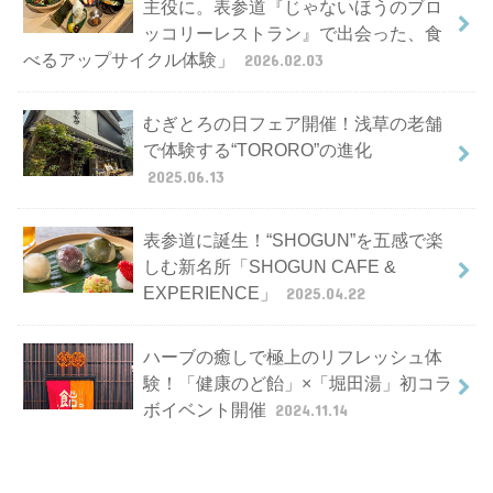
主役に。表参道『じゃないほうのブロ
ッコリーレストラン』で出会った、食
べるアップサイクル体験」
2026.02.03
むぎとろの日フェア開催！浅草の老舗
で体験する“TORORO”の進化
2025.06.13
表参道に誕生！“SHOGUN”を五感で楽
しむ新名所「SHOGUN CAFE &
EXPERIENCE」
2025.04.22
ハーブの癒しで極上のリフレッシュ体
験！「健康のど飴」×「堀田湯」初コラ
ボイベント開催
2024.11.14