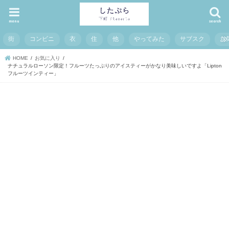
menu
search
街
コンビニ
衣
住
他
やってみた
サブスク
お
HOME
お気に入り
ナチュラルローソン限定！フルーツたっぷりのアイスティーがかなり美味しいですよ「Lipton
フルーツインティー」