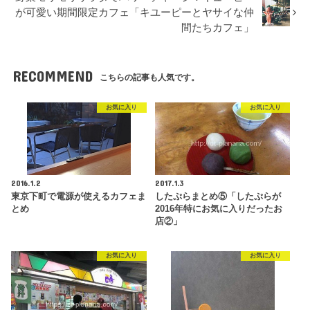
が可愛い期間限定カフェ「キユーピーとヤサイな仲
間たちカフェ」
RECOMMEND
こちらの記事も人気です。
お気に入り
お気に入り
2016.1.2
2017.1.3
東京下町で電源が使えるカフェま
したぷらまとめ⑤「したぷらが
とめ
2016年特にお気に入りだったお
店②」
お気に入り
お気に入り