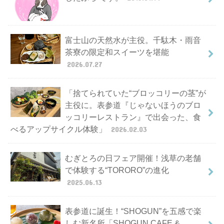
富士山の天然水が主役。千駄木・雨音
茶寮の限定和スイーツを堪能
2026.07.27
「捨てられていた“ブロッコリーの茎”が
主役に。表参道『じゃないほうのブロ
ッコリーレストラン』で出会った、食
べるアップサイクル体験」
2026.02.03
むぎとろの日フェア開催！浅草の老舗
で体験する“TORORO”の進化
2025.06.13
表参道に誕生！“SHOGUN”を五感で楽
しむ新名所「SHOGUN CAFE &