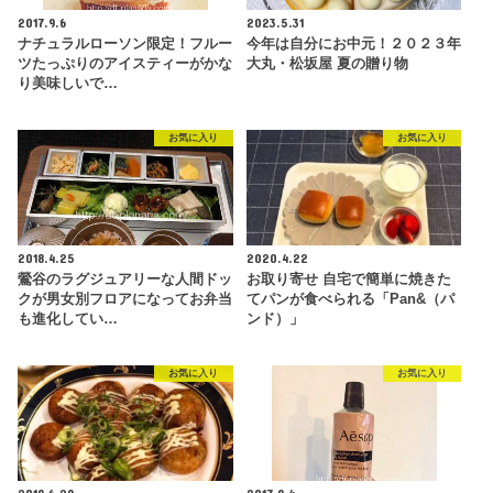
2017.9.6
2023.5.31
ナチュラルローソン限定！フルー
今年は自分にお中元！２０２３年
ツたっぷりのアイスティーがかな
大丸・松坂屋 夏の贈り物
り美味しいで…
お気に入り
お気に入り
2018.4.25
2020.4.22
鶯谷のラグジュアリーな人間ドッ
お取り寄せ 自宅で簡単に焼きた
クが男女別フロアになってお弁当
てパンが食べられる「Pan&（パ
も進化してい…
ンド）」
お気に入り
お気に入り