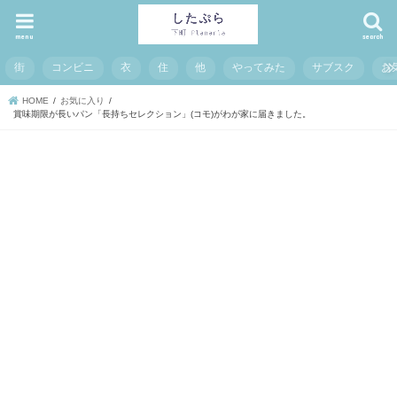
menu
search
街
コンビニ
衣
住
他
やってみた
サブスク
お
HOME
お気に入り
賞味期限が長いパン「長持ちセレクション」(コモ)がわが家に届きました。