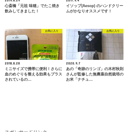
2019.6.29
2017.9.4
心斎橋「元祖 味穂」でたこ焼き
イソップ(Aesop) のハンドクリー
飲みしてきました！
ムがかなりオススメです！
お気に入り
お気に入り
2018.8.28
2020.9.7
ミニサイズで携帯に便利！さらに
あの「奇跡のリンゴ」の木村秋則
血のめぐりを整える効果もプラス
さんが監修した無農薬自然栽培の
されているの…
お米「ナチュ…
スポンサードリンク