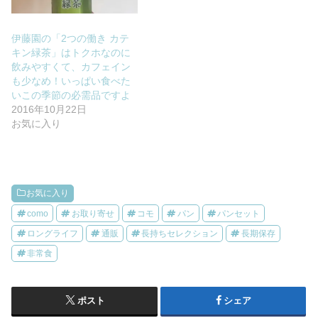
伊藤園の「2つの働き カテ
キン緑茶」はトクホなのに
飲みやすくて、カフェイン
も少なめ！いっぱい食べた
いこの季節の必需品ですよ
2016年10月22日
お気に入り
お気に入り
como
お取り寄せ
コモ
パン
パンセット
ロングライフ
通販
長持ちセレクション
長期保存
非常食
ポスト
シェア