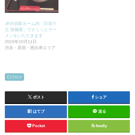
JR渋谷駅ホーム内「日清ラ
王 袋麺屋」でさくっとラー
メンをいただきます
2015年10月11日
渋谷・原宿・恵比寿エリア
ブログ
ポスト
シェア
はてブ
送る
Pocket
feedly