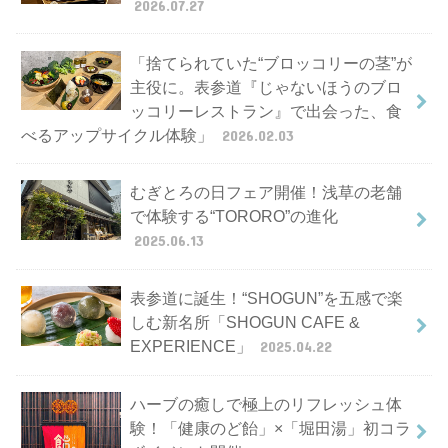
2026.07.27
「捨てられていた“ブロッコリーの茎”が
主役に。表参道『じゃないほうのブロ
ッコリーレストラン』で出会った、食
べるアップサイクル体験」
2026.02.03
むぎとろの日フェア開催！浅草の老舗
で体験する“TORORO”の進化
2025.06.13
表参道に誕生！“SHOGUN”を五感で楽
しむ新名所「SHOGUN CAFE &
EXPERIENCE」
2025.04.22
ハーブの癒しで極上のリフレッシュ体
験！「健康のど飴」×「堀田湯」初コラ