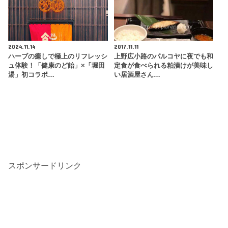
2024.11.14
2017.11.11
ハーブの癒しで極上のリフレッシ
上野広小路のパルコヤに夜でも和
ュ体験！「健康のど飴」×「堀田
定食が食べられる粕漬けが美味し
湯」初コラボ…
い居酒屋さん…
スポンサードリンク