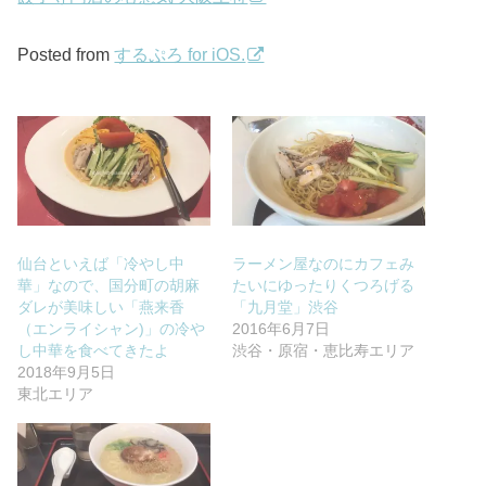
Posted from
するぷろ for iOS.
仙台といえば「冷やし中
ラーメン屋なのにカフェみ
華」なので、国分町の胡麻
たいにゆったりくつろげる
ダレが美味しい「燕来香
「九月堂」渋谷
（エンライシャン)」の冷や
2016年6月7日
し中華を食べてきたよ
渋谷・原宿・恵比寿エリア
2018年9月5日
東北エリア