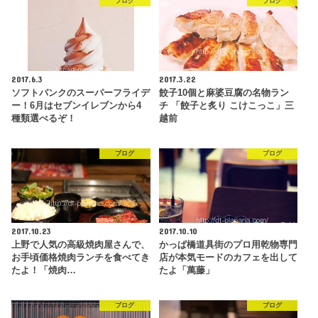
ブログ
ブログ
2017.6.3
2017.3.22
ソフトバンクのスーパーフライデ
餃子10個と麻婆豆腐の名物ラン
ー！6月はセブンイレブンから4
チ 「餃子と炙り こけこっこ」三
種類選べるぞ！
越前
ブログ
ブログ
2017.10.23
2017.10.10
上野で人気の高級焼肉屋さんで、
かっぱ橋道具街のプロ用乾物専門
お手頃価格焼肉ランチを食べてき
店が本気モードのカフェを出して
たよ！「焼肉…
たよ「萬藤」
ブログ
ブログ