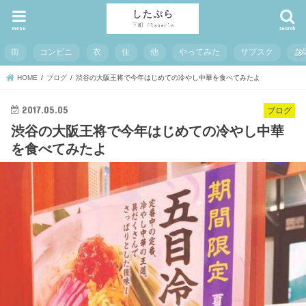
menu
search
街
コンビニ
衣
住
他
やってみた
サブスク
お
HOME
ブログ
渋谷の大阪王将で今年はじめての冷やし中華を食べてみたよ
2017.05.05
ブログ
渋谷の大阪王将で今年はじめての冷やし中華
を食べてみたよ