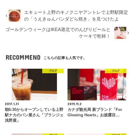
エキュート上野のキノクニヤアントレで上野駅限定
の「うえきゅんパンダどら焼き」を見つけたよ
ゴールデンウィークはIKEA港北でのんびりビールと
ケーキで乾杯！
RECOMMEND
こちらの記事も人気です。
ブログ
ブログ
2017.1.31
2019.11.2
朝6:30からオープンしている上野
カナダ観光局 新ブランド「For
駅ナカのパン屋さん「ブランジェ
Glowing Hearts」お披露目…
浅野屋」