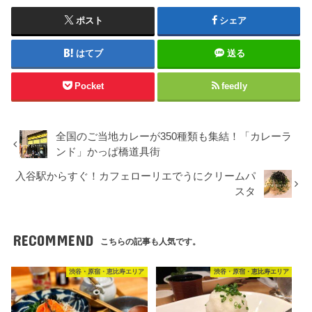
ポスト
シェア
はてブ
送る
Pocket
feedly
全国のご当地カレーが350種類も集結！「カレーラ
ンド」かっぱ橋道具街
入谷駅からすぐ！カフェローリエでうにクリームパ
スタ
RECOMMEND
こちらの記事も人気です。
渋谷・原宿・恵比寿エリア
渋谷・原宿・恵比寿エリア