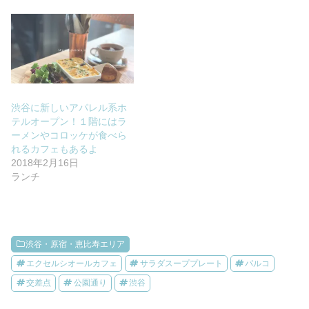
渋谷に新しいアパレル系ホ
テルオープン！１階にはラ
ーメンやコロッケが食べら
れるカフェもあるよ
2018年2月16日
ランチ
渋谷・原宿・恵比寿エリア
エクセルシオールカフェ
サラダスーププレート
パルコ
交差点
公園通り
渋谷