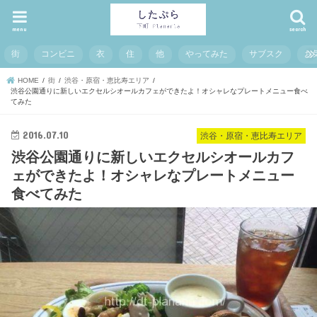
menu
search
街
コンビニ
衣
住
他
やってみた
サブスク
お
HOME
街
渋谷・原宿・恵比寿エリア
渋谷公園通りに新しいエクセルシオールカフェができたよ！オシャレなプレートメニュー食べ
てみた
2016.07.10
渋谷・原宿・恵比寿エリア
渋谷公園通りに新しいエクセルシオールカフ
ェができたよ！オシャレなプレートメニュー
食べてみた