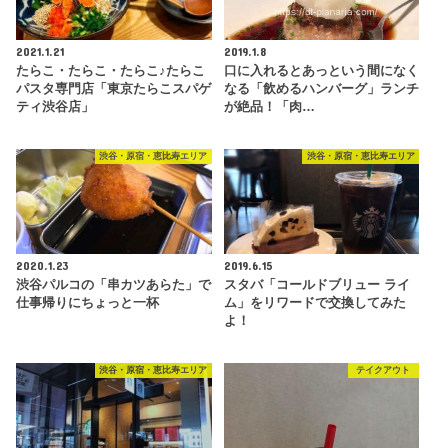
2021.1.21
2019.1.8
たらこ・たらこ・たらこ♪たらこ
口に入れるとあっという間になく
パスタ専門店「東京たらこスパゲ
なる「飲めるハンバーグ」ランチ
ティ渋谷店」
が絶品！「肉…
渋谷・原宿・恵比寿エリア
渋谷・原宿・恵比寿エリア
2020.1.23
2019.6.15
渋谷パルコの「串カツあらた」で
スタバ「コールドブリュー ライ
仕事帰りにちょっと一杯
ム」をリワードで交換してみた
よ！
渋谷・原宿・恵比寿エリア
テイクアウト