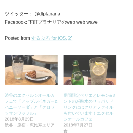
ツイッター： @dtplanaria
Facebook: 下町プラナリアのweb web wave
Posted from
するぷろ for iOS.
渋谷のエクセルシオールカ
期間限定ペリエとレモン&ミ
フェで「アップルビネガー&
ントの炭酸水のサッパリド
ハニーソーダ」と「クロワ
リンクにはクリアファイル
ッサンワッフル」
も付いています！エクセル
2018年8月29日
シオールカフェ
渋谷・原宿・恵比寿エリア
2018年7月27日
食