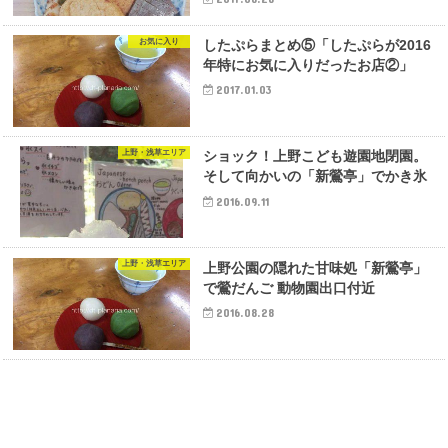
お気に入り
したぷらまとめ⑤「したぷらが2016
年特にお気に入りだったお店②」
2017.01.03
上野・浅草エリア
ショック！上野こども遊園地閉園。
そして向かいの「新鶯亭」でかき氷
2016.09.11
上野・浅草エリア
上野公園の隠れた甘味処「新鶯亭」
で鶯だんご 動物園出口付近
2016.08.28