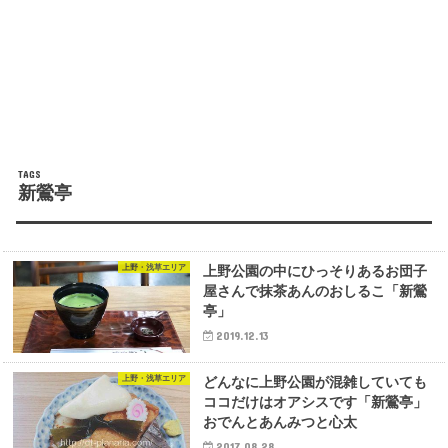
新鶯亭
上野・浅草エリア
上野公園の中にひっそりあるお団子
屋さんで抹茶あんのおしるこ「新鶯
亭」
2019.12.13
上野・浅草エリア
どんなに上野公園が混雑していても
ココだけはオアシスです「新鶯亭」
おでんとあんみつと心太
2017.08.28