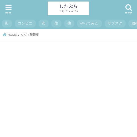
menu
search
街
コンビニ
衣
住
他
やってみた
サブスク
お
HOME
タグ : 新鶯亭